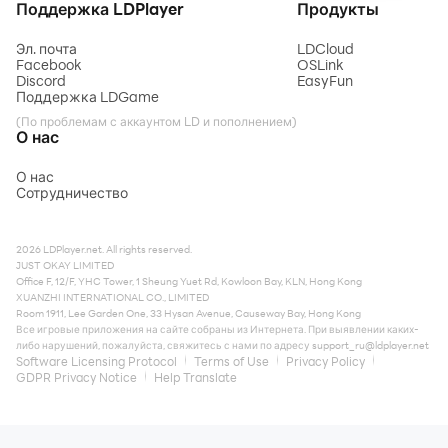
Поддержка LDPlayer
Продукты
Эл. почта
LDCloud
Facebook
OSLink
Discord
EasyFun
Поддержка LDGame
(По проблемам с аккаунтом LD и пополнением)
О нас
О нас
Сотрудничество
2026 LDPlayer.net. All rights reserved.
JUST OKAY LIMITED
Office F, 12/F, YHC Tower, 1 Sheung Yuet Rd, Kowloon Bay, KLN, Hong Kong
XUANZHI INTERNATIONAL CO., LIMITED
Room 1911, Lee Garden One, 33 Hysan Avenue, Causeway Bay, Hong Kong
Все игровые приложения на сайте собраны из Интернета. При выявлении каких-
либо нарушений, пожалуйста, свяжитесь с нами по адресу
support_ru@ldplayer.net
Software Licensing Protocol
Terms of Use
Privacy Policy
GDPR Privacy Notice
Help Translate