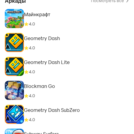
Аркады
Посмотреть все
Майнкрафт
4.0
Geometry Dash
4.0
Geometry Dash Lite
4.0
Blockman Go
4.0
Geometry Dash SubZero
4.0
Subway Surfers