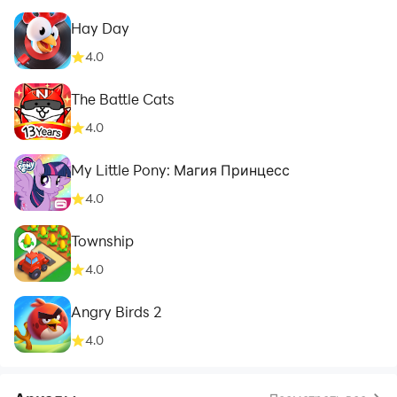
Hay Day
4.0
The Battle Cats
4.0
My Little Pony: Магия Принцесс
4.0
Township
4.0
Angry Birds 2
4.0