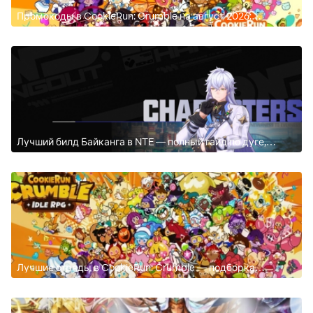
Промокоды в CookieRun: Crumble на август 2026:
бесплатные награды
Лучший билд Байканга в NTE — полный гайд по дуге,
консоли и отряду
Лучшие отряды в CookieRun: Crumble — подборка
составов на основе синергий