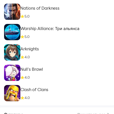
Nations of Darkness
5.0
Warship Alliance: Три альянса
5.0
Arknights
4.0
Null’s Brawl
4.0
Clash of Clans
4.0