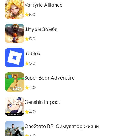
Valkyrie Alliance
5.0
Штурм Зомби
5.0
Roblox
5.0
Super Bear Adventure
4.0
Genshin Impact
4.0
OneState RP: Симулятор жизни
4.0