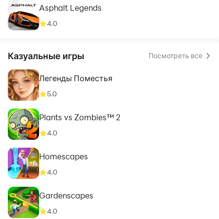
Asphalt Legends
4.0
Казуальные игры
Посмотреть все
Легенды Поместья
5.0
Plants vs Zombies™ 2
4.0
Homescapes
4.0
Gardenscapes
4.0