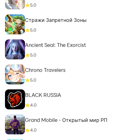
5.0
Стражи Запретной Зоны
5.0
Ancient Seal: The Exorcist
5.0
Chrono Travelers
5.0
BLACK RUSSIA
4.0
Grand Mobile - Открытый мир РП
4.0