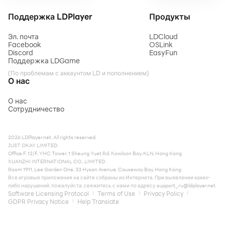
Поддержка LDPlayer
Продукты
Эл. почта
LDCloud
Facebook
OSLink
Discord
EasyFun
Поддержка LDGame
(По проблемам с аккаунтом LD и пополнением)
О нас
О нас
Сотрудничество
2026 LDPlayer.net. All rights reserved.
JUST OKAY LIMITED
Office F, 12/F, YHC Tower, 1 Sheung Yuet Rd, Kowloon Bay, KLN, Hong Kong
XUANZHI INTERNATIONAL CO., LIMITED
Room 1911, Lee Garden One, 33 Hysan Avenue, Causeway Bay, Hong Kong
Все игровые приложения на сайте собраны из Интернета. При выявлении каких-
либо нарушений, пожалуйста, свяжитесь с нами по адресу
support_ru@ldplayer.net
Software Licensing Protocol
Terms of Use
Privacy Policy
GDPR Privacy Notice
Help Translate