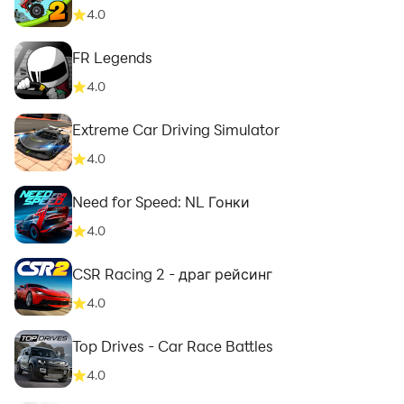
4.0
FR Legends
4.0
Extreme Car Driving Simulator
4.0
Need for Speed: NL Гонки
4.0
CSR Racing 2 - драг рейсинг
4.0
Top Drives - Car Race Battles
4.0