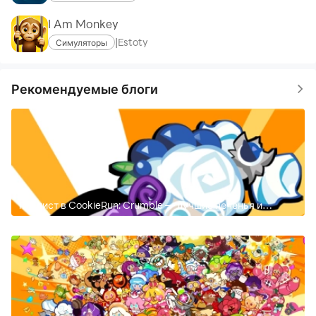
I Am Monkey
|
Estoty
Симуляторы
Рекомендуемые блоги
Тир лист в CookieRun: Crumble — лучшие печенья и
потомцы