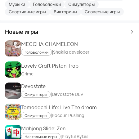
Музыка
Головоломки
Симуляторы
Спортивные игры
Викторины
Словесные игры
Новые игры
MECCHA CHAMELEON
|
Shakila developer
Головоломки
Lovely Craft Piston Trap
Crime
Devastate
|
Devastate DEV
Симуляторы
Tomodachi Life: Live The dream
|
Raccun Pushing
Симуляторы
Mahjong Slide: Zen
|
Playful Bytes
Настольные игры