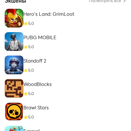
Экшены
Посмотреть все
Hero's Land: GrimLoot
5.0
PUBG MOBILE
5.0
Standoff 2
5.0
WoodBlocks
5.0
Brawl Stars
5.0
Ежики!