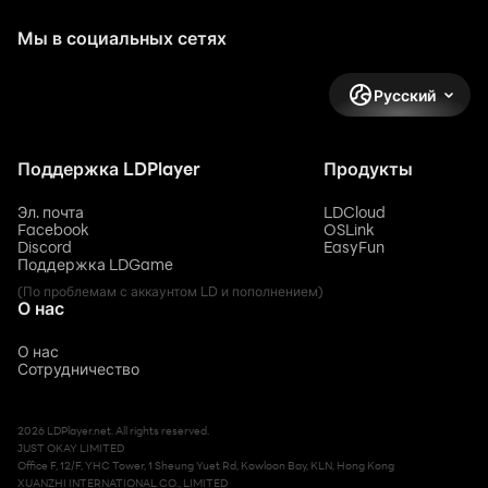
Мы в социальных сетях
Русский
Поддержка LDPlayer
Продукты
Эл. почта
LDCloud
Facebook
OSLink
Discord
EasyFun
Поддержка LDGame
(По проблемам с аккаунтом LD и пополнением)
О нас
О нас
Сотрудничество
2026 LDPlayer.net. All rights reserved.
JUST OKAY LIMITED
Office F, 12/F, YHC Tower, 1 Sheung Yuet Rd, Kowloon Bay, KLN, Hong Kong
XUANZHI INTERNATIONAL CO., LIMITED