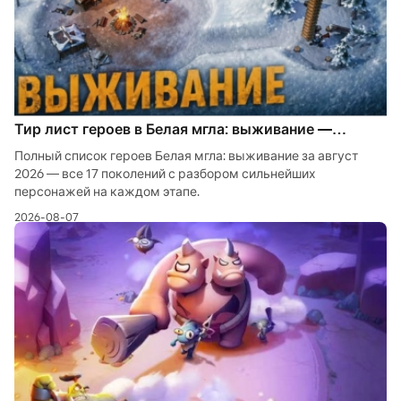
Тир лист героев в Белая мгла: выживание —
лучшие герои на август 2026
Полный список героев Белая мгла: выживание за август
2026 — все 17 поколений с разбором сильнейших
персонажей на каждом этапе.
2026-08-07