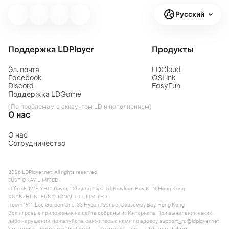
Русский
Поддержка LDPlayer
Продукты
Эл. почта
LDCloud
Facebook
OSLink
Discord
EasyFun
Поддержка LDGame
(По проблемам с аккаунтом LD и пополнением)
О нас
О нас
Сотрудничество
2026 LDPlayer.net. All rights reserved.
JUST OKAY LIMITED
Office F, 12/F, YHC Tower, 1 Sheung Yuet Rd, Kowloon Bay, KLN, Hong Kong
XUANZHI INTERNATIONAL CO., LIMITED
Room 1911, Lee Garden One, 33 Hysan Avenue, Causeway Bay, Hong Kong
Все игровые приложения на сайте собраны из Интернета. При выявлении каких-
либо нарушений, пожалуйста, свяжитесь с нами по адресу
support_ru@ldplayer.net
Software Licensing Protocol
Terms of Use
Privacy Policy