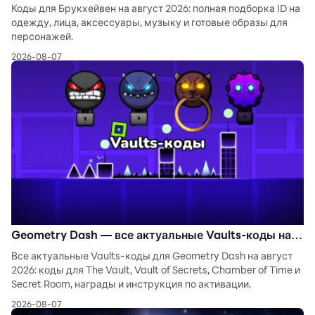
скины, одежды и музыки
Коды для Брукхейвен на август 2026: полная подборка ID на
одежду, лица, аксессуары, музыку и готовые образы для
персонажей.
2026-08-07
Geometry Dash — все актуальные Vaults-коды на
август 2026
Все актуальные Vaults-коды для Geometry Dash на август
2026: коды для The Vault, Vault of Secrets, Chamber of Time и
Secret Room, награды и инструкция по активации.
2026-08-07