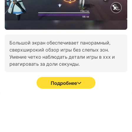
Большой экран обеспечивает панорамный,
сверхширокий обзор игры без слепых зон.
Умение четко наблюдать детали игры в ххх и
реагировать за доли секунды.
Подробнее
Высокий FPS
Супер долгое время
автономной работы
Благодаря поддержке
Запустив Dead by
высокого FPS игровой
Daylight Mobile на своем
экран Dead by Daylight
компьютере, вам не