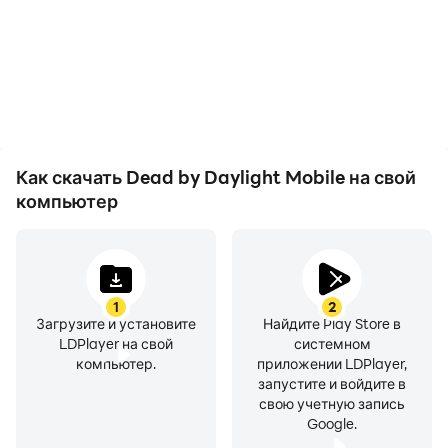
Mobile становится более
придется беспокоиться
плавным, а движения
о низком заряде
более
батареи или нагреве
последовательными,
устройства: вы можете
что улучшает
играть столько, сколько
визуальное восприятие
захотите.
и погружение в игры
Dead by Daylight Mobile.
Как скачать Dead by Daylight Mobile на свой
компьютер
1
2
Загрузите и установите
Найдите Play Store в
LDPlayer на свой
системном
компьютер.
приложении LDPlayer,
запустите и войдите в
свою учетную запись
Google.