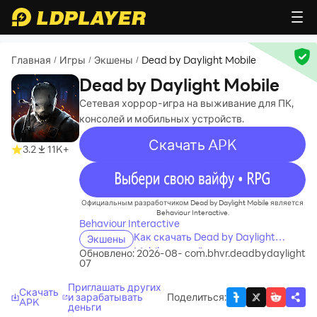
Главная
Игры
Экшены
Dead by Daylight Mobile
/
/
/
Dead by Daylight Mobile
Сетевая хоррор-игра на выживание для ПК,
консолей и мобильных устройств.
Скачать APK
3.2
11K+
recommend
Официальным разработчиком Dead by Daylight Mobile является
Behaviour Interactive.
Behaviour Interactive
Как скачать Dead by Daylight
Экшены
Mobile на свой компьютер
Обновлено: 2026-08-
com.bhvr.deadbydaylight
07
Приглашать других
Скачать
и зарабатывать
Поделиться
:
APK
деньги