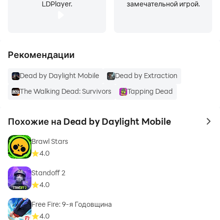
LDPlayer.
замечательной игрой.
Рекомендации
Dead by Daylight Mobile
Dead by Extraction
The Walking Dead: Survivors
Tapping Dead
Похожие на Dead by Daylight Mobile
to 
Brawl Stars
4.0
Standoff 2
4.0
Free Fire: 9-я Годовщина
4.0