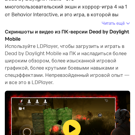
многопользовательский экшн и хоррор-игра 4 на 1
от Behavior Interactive, и это игра, в которой вы
испытаете жестокую смерть. Есть убийца, который
Читать ещё
выследит всех четверых выживших, и им нужно
Скриншоты и видео из ПК-версии Dead by Daylight
только одно: спастись от своей смерти. Здесь
Mobile
можно познакомиться как с убийцами, так и с
Используйте LDPlayer, чтобы загрузить и играть в
Dead by Daylight Mobile на ПК и насладиться более
выжившим, а также со многими культовыми
широким обзором, более изысканной игровой
персонажами. LDPlayer 9 - лучший эмулятор для
графикой, более крутыми боевыми навыками и
игры Dead by Daylight Mobile на ПК, с лучшим в
спецэффектами. Непревзойденный игровой опыт —
истории игровым процессом, достигнутым на нем.
и все это в LDPlayer.
Станьте убийцей или выжившим и продвигайтесь
дальше
Если вы хотите стать убийцей, который
выслеживает остальных четырех игроков, нет
проблем; здесь вы можете насладиться глубоким
ужасом. И если вам нравится играть в прятки, вы