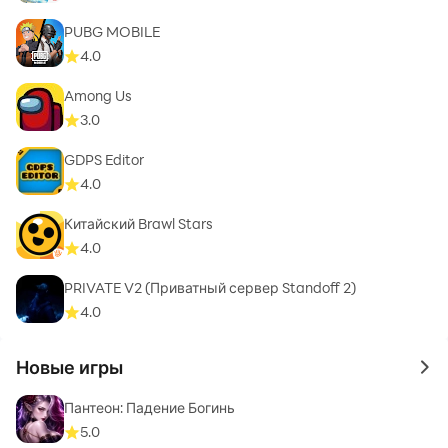
PUBG MOBILE
4.0
Among Us
3.0
GDPS Editor
4.0
Китайский Brawl Stars
4.0
PRIVATE V2 (Приватный сервер Standoff 2)
4.0
Новые игры
to 
Пантеон: Падение Богинь
5.0