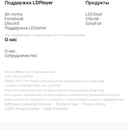
Поддержка LDPlayer
Продукты
Эл. почта
LDCloud
Facebook
OSLink
Discord
EasyFun
Поддержка LDGame
(По проблемам с аккаунтом LD и пополнением)
О нас
О нас
Сотрудничество
2026 LDPlayer.net. All rights reserved.
JUST OKAY LIMITED
Office F, 12/F, YHC Tower, 1 Sheung Yuet Rd, Kowloon Bay, KLN, Hong Kong
XUANZHI INTERNATIONAL CO., LIMITED
Room 1911, Lee Garden One, 33 Hysan Avenue, Causeway Bay, Hong Kong
Все игровые приложения на сайте собраны из Интернета. При выявлении каких-
либо нарушений, пожалуйста, свяжитесь с нами по адресу
support_ru@ldplayer.net
Software Licensing Protocol
Terms of Use
Privacy Policy
GDPR Privacy Notice
Help Translate