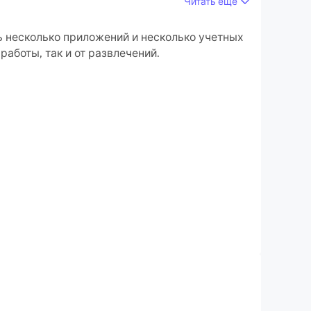
Читать ещё
риложений и учетных записей на своем ПК.
ть несколько приложений и несколько учетных
аботы, так и от развлечений.
им экраном и качеством высокой четкости
ий по всей России: от квартиры и автомобиля
 иномарок, товары для дома, а также продать
со скидкой, а новые товары часто отдают
м больше не нужны. Нужно найти дома товары
 выберите нужную категорию и подробно