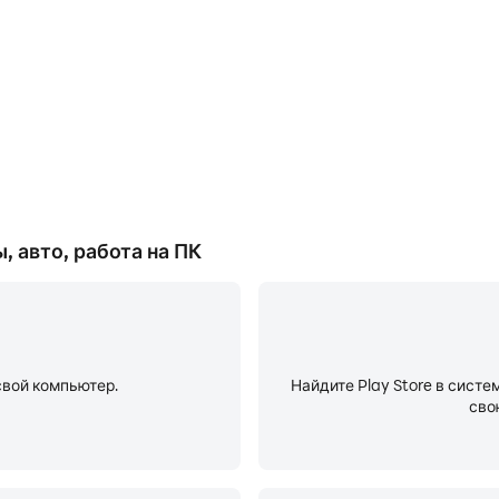
рекомендуем провести проверку авто с пробегом по VIN 
не только продажа авто — здесь предлагают запчасти для
ито есть множество объявлений о продаже недвижимост
лучится найти комнату, дачу или коммерческую недвижим
ановки транспорта. Тем, кого интересует не продажа квар
ъявления собственников и поможет бесплатно найти жиль
, авто, работа на ПК
искатель в рунете приходит к нам, чтобы найти вакансии
исках работы откликнутся сами.
 фильтром «Вакансии рядом» будут видны объявления о ра
свой компьютер.
Найдите Play Store в систе
сво
 реагируют на ваше резюме, найдите удалённую или вахто
и ребёнку нужен репетитор, домой — уборка, а для перее
л «Услуги». Для свадьбы найдётся аренда автомобилей и