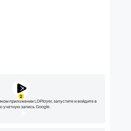
в Автотеке и убедиться, что с машиной всё в
 иномарок и отечественных машин, мотоциклы,
и, а также аренде — дома и квартиры
ость. Объявления отмечены на карте — вы
тир, а аренда квартир без посредников,
ё.
. Начните поиск резюме с базы соискателей
2
боте в 10 км от вас. А если в родном городе
мном приложении LDPlayer, запустите и войдите в
ю учетную запись Google.
вую работу в банке вакансий Авито.
зда в новый дом — грузчики и аренда авто,
 украшений для машин. Там же можно найти