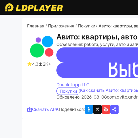
Главная
Приложения
Покупки
Авито: квартиры, а
/
/
/
Авито: квартиры, авто
Объявления: работа, услуги, авто и за
4.3
2K+
recommend
Doubletapp LLC
Как скачать Авито: квартир
Покупки
Обновлено: 2026-08-08
com.avito.andr
Скачать APK
Поделиться
: