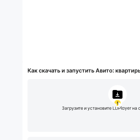
🚘
Проверьте автомобиль.
Перед покупкой мы 
порядке. В категории «Транспорт» доступна 
грузовики, аренду машин и спецтехники.
🏠
Выбирайте жильё в удобном районе.
На Ав
посуточно или на длительный срок. Здесь по
увидите, есть ли рядом магазины, парки и ост
пригодится фильтр «Частные». Он покажет об
Как скачать и запустить Авито: квартиры
📃
Нанимайте сотрудников.
Каждый третий со
или разместите вакансии — специалисты в по
1
📍
Устраивайтесь на работу рядом с домом.
С
Загрузите и установите LDPlayer на 
поиск работы затягивается и работодатели не
👷
Ускорьте поиск мастера или клиентов.
Есл
отправляйтесь на поиск специалиста в разде