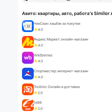
Информация о соискателях взята из исследова
аналитического отчёта Авито.
Авито: квартиры, авто, работа's Similar 
ЧекСкан: кэшбэк за покупки
4.0
Яндекс Маркет: онлайн-магазин
4.0
Wildberries
4.0
Спортмастер: интернет-магазин
4.0
Taobao: Онлайн и доставка
2.0
1688
2.0