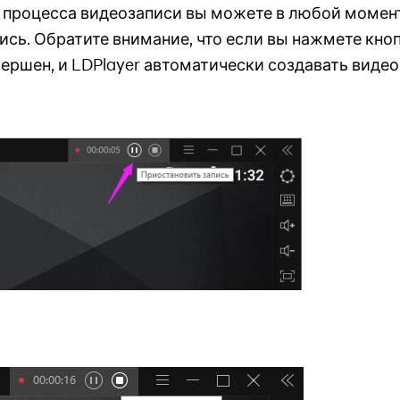
 процесса видеозаписи вы можете в любой момен
ись. Обратите внимание, что если вы нажмете кно
вершен, и LDPlayer автоматически создавать видео