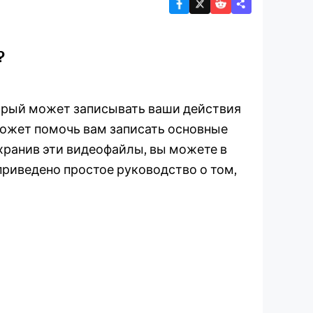
?
торый может записывать ваши действия
может помочь вам записать основные
хранив эти видеофайлы, вы можете в
риведено простое руководство о том,