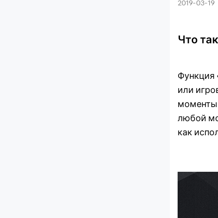
2019-03-19
Как повысить фпс в играх?
Синхронизатор на LDPlayer
Макрос на LDPlayer
Что та
Гайд по функции «Общая
папка»
Как настроить ЦП и ОЗУ на
Функция 
эмулятор, чтобы игра
или игро
работает плавнее?
Как скрыть подсказку клавиш
моменты 
в играх?
любой мо
Как увеличить или уменьшить
как испо
масштаб экрана в игре?
Как перенести данные
LDPlayer на другой
компьютер?
Как использовать геймпад на
эмуляторе
Советы по использованию
LDPlayer