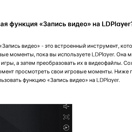
кая функция «Запись видео» на LDPlayer
«Запись видео» - это встроенный инструмент, ко
вые моменты, пока вы используете LDPlayer. Она 
игры, а затем преобразовать их в видеофайлы. Со
мент просмотреть свои игровые моменты. Ниже п
льзовать функцию «Запись видео» на LDPlayer.