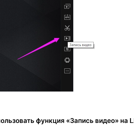
пользовать функция «Запись видео» на 