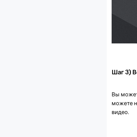
Шаг 3) 
Вы может
можете н
видео.