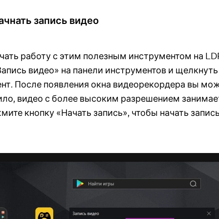
Начнать запись видео
чать работу с этим полезным инструментом на LDP
Запись видео» на панели инструментов и щелкнуть 
нт. После появления окна видеорекордера вы мож
ило, видео с более высоким разрешением занимае
жмите кнопку «Начать запись», чтобы начать запись