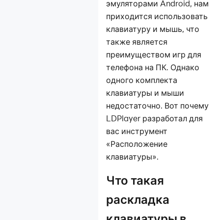
играх?
эмуляторами Android, нам
Как увеличить или
приходится использовать
уменьшить
клавиатуру и мышь, что
масштаб экрана в
также является
игре?
преимуществом игр для
Как перенести
телефона на ПК. Однако
данные LDPlayer на
одного комплекта
другой компьютер?
клавиатуры и мыши
Как использовать
недостаточно. Вот почему
геймпад на
LDPlayer разработал для
эмуляторе
Советы по
вас инструмент
использованию
«Расположение
LDPlayer
клавиатуры».
Как принудительно
установить
Что такая
ландшафтный
раскладка
режим экрана
Как изменить язык
клавиатуры в