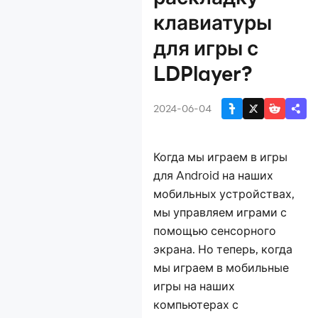
клавиатуры
Как настроить
для игры с
раскладку
клавиатуры для
LDPlayer?
игры с LDPlayer?
Как повысить фпс в
2024-06-04
играх?
Синхронизатор на
LDPlayer
Когда мы играем в игры
Макрос на LDPlayer
для Android на наших
Гайд по функции
мобильных устройствах,
«Общая папка»
мы управляем играми с
Как настроить ЦП и
помощью сенсорного
ОЗУ на эмулятор,
экрана. Но теперь, когда
чтобы игра
мы играем в мобильные
работает плавнее?
Как скрыть
игры на наших
подсказку клавиш в
компьютерах с