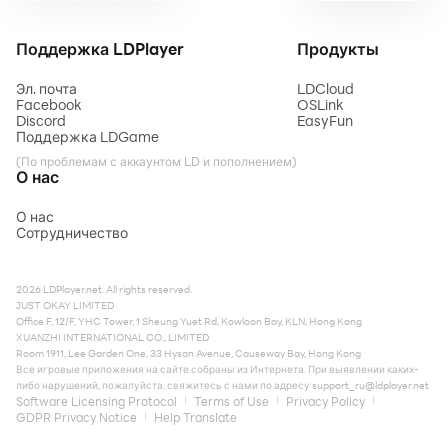
Поддержка LDPlayer
Продукты
Эл. почта
LDCloud
Facebook
OSLink
Discord
EasyFun
Поддержка LDGame
(По проблемам с аккаунтом LD и пополнением)
О нас
О нас
Сотрудничество
2026 LDPlayer.net. All rights reserved.
JUST OKAY LIMITED
Office F, 12/F, YHC Tower, 1 Sheung Yuet Rd, Kowloon Bay, KLN, Hong Kong
XUANZHI INTERNATIONAL CO., LIMITED
Room 1911, Lee Garden One, 33 Hysan Avenue, Causeway Bay, Hong Kong
Все игровые приложения на сайте собраны из Интернета. При выявлении каких-
либо нарушений, пожалуйста, свяжитесь с нами по адресу
support_ru@ldplayer.net
Software Licensing Protocol
Terms of Use
Privacy Policy
GDPR Privacy Notice
Help Translate