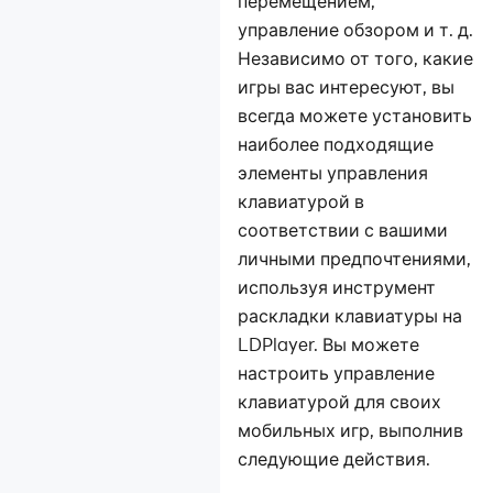
перемещением,
версии 4.0.37 и
управление обзором и т. д.
3.102
Независимо от того, какие
Гайд по сливанию
игры вас интересуют, вы
скриптов
всегда можете установить
Как узнать, сколько
наиболее подходящие
памяти
элементы управления
используется
клавиатурой в
видеокарта?
соответствии с вашими
Как узнать
сведения о системе
личными предпочтениями,
через эмулятор?
используя инструмент
Интеллектуальная
раскладки клавиатуры на
оперативная
LDPlayer. Вы можете
память на LDPlayer
настроить управление
Как включить
клавиатурой для своих
отображение
мобильных игр, выполнив
касаний на
следующие действия.
эмуляторе?