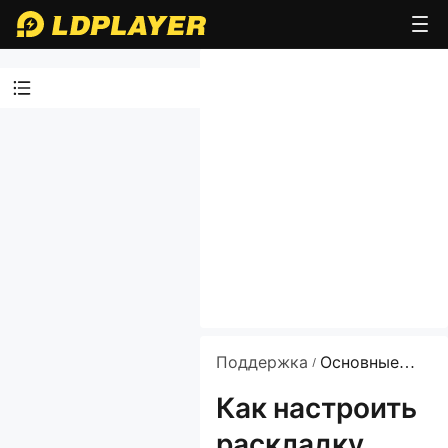
Видео гайды
О LDPlayer
Партнёрская
программа
LDPlayer
Установка и
запуск
эмулятора
Поддержка
Основные
/
Включение VT
функции
Как настроить
Основные
раскладку
функции