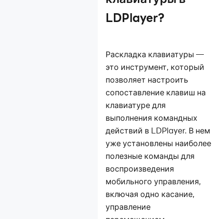
на эмулятор
LDPlayer?
Запись операций
Как снять видео на
эмуляторе?
Создать ярлык к
Раскладка клавиатуры —
игре
это инструмент, который
Как увеличить
позволяет настроить
память ЦП и ОЗУ
сопоставление клавиш на
Функция "облачное
клавиатуре для
хранилище" на
выполнения командных
LDPlayer
действий в LDPlayer. В нем
Как запоминать
уже установлены наиболее
размер и
полезные команды для
положение окон
воспроизведения
эмулятора?
Как пользоваться
мобильного управления,
консолью LDPlayer
включая одно касание,
Повышена
управление
безопасность в