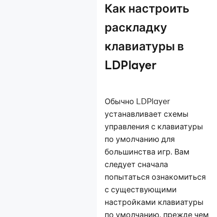
Введение в
Как настроить
интерфейс
командной строки
раскладку
LDPlayer
клавиатуры в
Как уменьшить
обводку дальности
LDPlayer
движения стика?
Установка игр и
Обычно LDPlayer
приложений
устанавливает схемы
Оптимизация
управления с клавиатуры
компьютера
по умолчанию для
Многооконность
большинства игр. Вам
следует сначала
Исправление
попытаться ознакомиться
проблем с сетью
с существующими
Восстановление
настройками клавиатуры
данных
по умолчанию, прежде чем