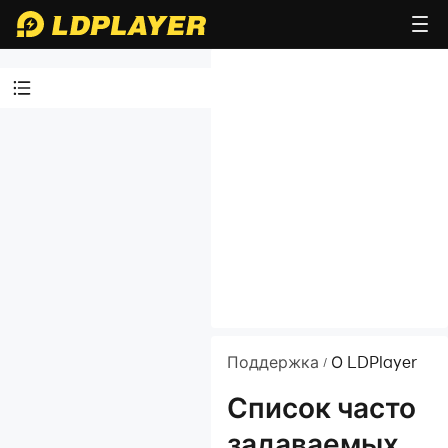
Видео гайды
О LDPlayer
Немного о LDPlayer
Список часто
задаваемых
вопросов
Что такое LDPlayer 4
Безопасно ли
Поддержка
О LDPlayer
/
пользоваться
LDPlayer? Всё, что
Список часто
нужно знать о
задаваемых
безопасности и