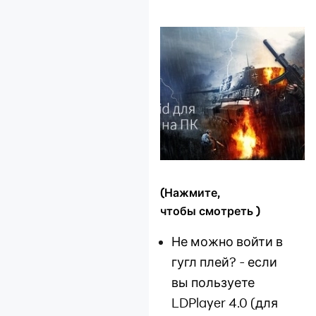
служба поддержки
LD Game VIP
доступна!
LDPlayer выпустил
версию с
поддержкой Hyper-V
— новый уровень
гибкости для
андроид-эмуляторов
Партнёрская
(Нажмите,
программа
чтобы смотреть )
LDPlayer
Не можно войти в
Установка и
запуск эмулятора
гугл плей? - если
вы пользуете
Включение VT
LDPlayer 4.0 (для
Основные