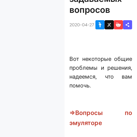
конфиденциальности
вопросов
Как запустить
эмулятор Андроид на
2020-04-27
ПК
64-битная версия
LDPlayer
Что такое эмулятор
LDPlayer
Вот некоторые общие
Руководство по LD
проблемы и решения,
Premium
надеемся, что вам
В LDPlayer нет
помочь.
вирусов или
вредоносного ПО.
Еженедельная акция:
пополни LD Coins и
⇒Вопросы по
получи бонус до 14%
эмуляторе
LDPlayer 9 для
ролевых игр
Эксклюзивная