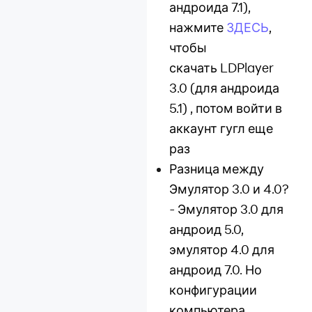
андроида 7.1),
функции
нажмите
ЗДЕСЬ
,
Установка игр и
чтобы
приложений
скачать LDPlayer
Оптимизация
3.0 (для андроида
компьютера
5.1) , потом войти в
Многооконность
аккаунт гугл еще
Исправление
раз
проблем с сетью
Разница между
Восстановление
Эмулятор 3.0 и 4.0?
данных
-
Эмулятор 3.0 для
Другое
андроид 5.0,
эмулятор 4.0 для
андроид 7.0. Но
конфигурации
компьютера