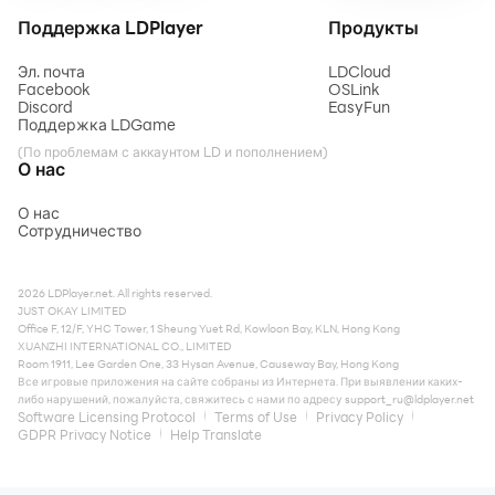
Поддержка LDPlayer
Продукты
Эл. почта
LDCloud
Facebook
OSLink
Discord
EasyFun
Поддержка LDGame
(По проблемам с аккаунтом LD и пополнением)
О нас
О нас
Сотрудничество
2026 LDPlayer.net. All rights reserved.
JUST OKAY LIMITED
Office F, 12/F, YHC Tower, 1 Sheung Yuet Rd, Kowloon Bay, KLN, Hong Kong
XUANZHI INTERNATIONAL CO., LIMITED
Room 1911, Lee Garden One, 33 Hysan Avenue, Causeway Bay, Hong Kong
Все игровые приложения на сайте собраны из Интернета. При выявлении каких-
либо нарушений, пожалуйста, свяжитесь с нами по адресу
support_ru@ldplayer.net
Software Licensing Protocol
Terms of Use
Privacy Policy
GDPR Privacy Notice
Help Translate