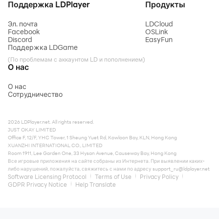
Поддержка LDPlayer
Продукты
Эл. почта
LDCloud
Facebook
OSLink
Discord
EasyFun
Поддержка LDGame
(По проблемам с аккаунтом LD и пополнением)
О нас
О нас
Сотрудничество
2026 LDPlayer.net. All rights reserved.
JUST OKAY LIMITED
Office F, 12/F, YHC Tower, 1 Sheung Yuet Rd, Kowloon Bay, KLN, Hong Kong
XUANZHI INTERNATIONAL CO., LIMITED
Room 1911, Lee Garden One, 33 Hysan Avenue, Causeway Bay, Hong Kong
Все игровые приложения на сайте собраны из Интернета. При выявлении каких-
либо нарушений, пожалуйста, свяжитесь с нами по адресу
support_ru@ldplayer.net
Software Licensing Protocol
Terms of Use
Privacy Policy
GDPR Privacy Notice
Help Translate