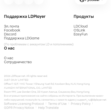
Поддержка LDPlayer
Продукты
Эл. почта
LDCloud
Facebook
OSLink
Discord
EasyFun
Поддержка LDGame
(По проблемам с аккаунтом LD и пополнением)
О нас
О нас
Сотрудничество
2026 LDPlayer.net. All rights reserved.
JUST OKAY LIMITED
Office F, 12/F, YHC Tower, 1 Sheung Yuet Rd, Kowloon Bay, KLN, Hong Kong
XUANZHI INTERNATIONAL CO., LIMITED
Room 1911, Lee Garden One, 33 Hysan Avenue, Causeway Bay, Hong Kong
Все игровые приложения на сайте собраны из Интернета. При выявлении каких-
либо нарушений, пожалуйста, свяжитесь с нами по адресу
support_ru@ldplayer.net
Software Licensing Protocol
Terms of Use
Privacy Policy
GDPR Privacy Notice
Help Translate