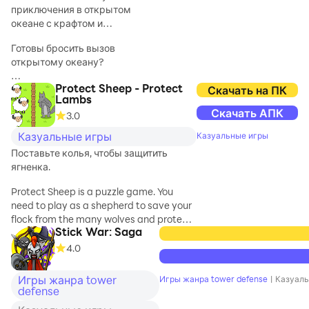
приключения в открытом
океане с крафтом и
постройками
Готовы бросить вызов
открытому океану?
Protect Sheep - Protect
Стройте плот вместе с
Скачать на ПК
Lambs
друзьями, собирайте ресурсы
Скачать АПК
3.0
в океане и создавайте
предметы, чтобы выжить в
Казуальные игры
Казуальные игры
постапокалипсисе. Начинайте
Поставьте колья, чтобы защитить
игру и приглашайте в нее своих
ягненка.
друзей!
Protect Sheep is a puzzle game. You
🏆 Добро пожаловать в режим
need to play as a shepherd to save your
PVP ⚔️
flock from the many wolves and protect
Давно мечтали встретиться со
Stick War: Saga
the little lambs. Click the screen to
своими врагами на онлайн-
preset wooden stakes on the grass, and
4.0
арене? Что ж, пришло время
separate the sheep and wolves with
показать свою мощь!
wooden stakes. Each level has a certain
Игры жанра tower
Игры жанра tower defense
|
Казуаль
Сразитесь с друзьями и
number of stakes. After the preset is
defense
другими игроками в бою на
completed, click the build button, and