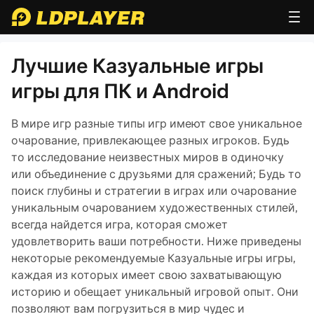
Лучшие Казуальные игры
игры для ПК и Android
В мире игр разные типы игр имеют свое уникальное
очарование, привлекающее разных игроков. Будь
то исследование неизвестных миров в одиночку
или объединение с друзьями для сражений; Будь то
поиск глубины и стратегии в играх или очарование
уникальным очарованием художественных стилей,
всегда найдется игра, которая сможет
удовлетворить ваши потребности. Ниже приведены
некоторые рекомендуемые Казуальные игры игры,
каждая из которых имеет свою захватывающую
историю и обещает уникальный игровой опыт. Они
позволяют вам погрузиться в мир чудес и