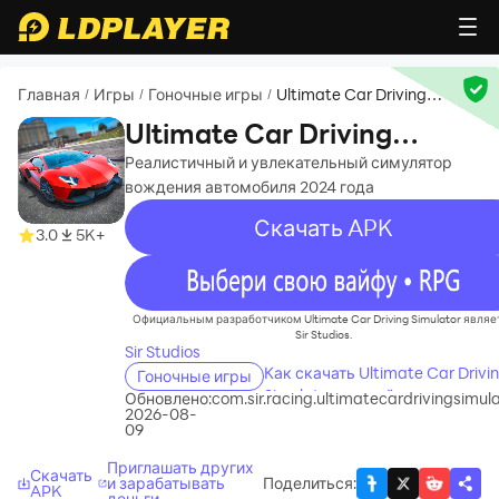
Главная
Игры
Гоночные игры
Ultimate Car Driving
/
/
/
Simulator
Ultimate Car Driving
Simulator
Реалистичный и увлекательный симулятор
вождения автомобиля 2024 года
Скачать APK
3.0
5K+
recommend
Официальным разработчиком Ultimate Car Driving Simulator являе
Sir Studios.
Sir Studios
Как скачать Ultimate Car Drivi
Гоночные игры
Simulator на свой компьютер
Обновлено:
com.sir.racing.ultimatecardrivingsimul
2026-08-
09
Приглашать других
Скачать
и зарабатывать
Поделиться
:
APK
деньги