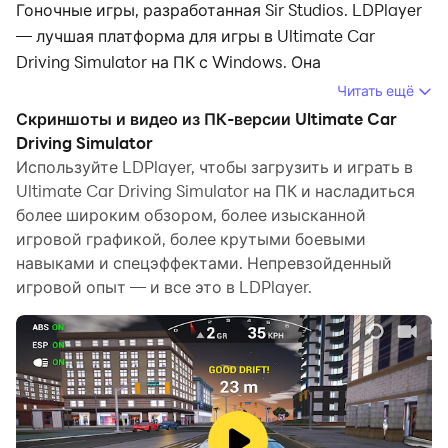
Гоночные игры, разработанная Sir Studios. LDPlayer
— лучшая платформа для игры в Ultimate Car
Driving Simulator на ПК с Windows. Она
предоставляет мощные функции, которые помогут
Читать ещё
вам полностью погрузиться в Ultimate Car Driving
Скриншоты и видео из ПК-версии Ultimate Car
Simulator.
Driving Simulator
Используйте LDPlayer, чтобы загрузить и играть в
Когда вы играете в Ultimate Car Driving Simulator на
Ultimate Car Driving Simulator на ПК и насладиться
своем компьютере и хотите использовать
более широким обзором, более изысканной
собственный геймпад для управления игрой,
игровой графикой, более крутыми боевыми
обнаружение геймпада, автоматически
навыками и спецэффектами. Непревзойденный
активируемое LDPlayer, поможет вам настроить
игровой опыт — и все это в LDPlayer.
управление в несколько простых кликов и
насладиться более захватывающим опытом.
гоночные сцены и испытания.
Благодаря высокой частоте кадров разнообразный
дизайн трасс, богатая местность и изменения