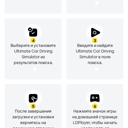
Follow the developer on Instagram at
https://www.instagram.com/realedwardsir/
Follow the community on Facebook at
https://www.facebook.com/speedlegendsgame/
4
3
or Twitter at
Выберите и установите
Введите и найдите
https://twitter.com/speed_legends
Ultimate Car Driving
Ultimate Car Driving
Simulator из
Simulator в поле
результатов поиска.
поиска.
Download the best driving game of 2020 now!
5
6
После завершения
Нажмите значок игры
загрузки и установки
на домашней странице
вернитесь на
LDPlayer, чтобы начать