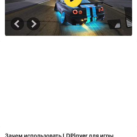
окружающей среды станут более реалистичными и
деликатными.
При этом функция видеозаписи позволяет легко
записывать все увлекательные и интересные
соревнования и игровой контент, чем очень удобно
делиться с друзьями или снимать видеоролики.
Начните скачивать и играть в Ultimate Car Driving
Simulator на своем компьютере прямо сейчас!
The best car driving simulator game of 2020 comes
with the most realistic driving physics, unlimited
customization, huge open world, addictive gameplay
and endless fun!
★REAL DRIVING PHYSICS
Ultimate Car Driving Simulator combines the realism
Зачем использовать LDPlayer для игры