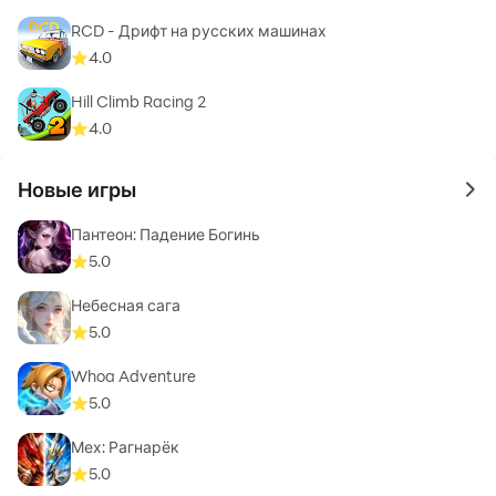
RCD - Дрифт на русских машинах
4.0
Hill Climb Racing 2
4.0
Новые игры
to 
Пантеон: Падение Богинь
5.0
Небесная сага
5.0
Whoa Adventure
5.0
Мех: Рагнарёк
5.0