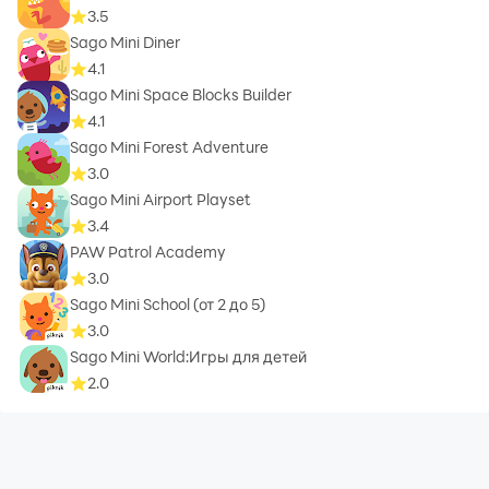
3.5
Sago Mini Diner
4.1
Sago Mini Space Blocks Builder
4.1
Sago Mini Forest Adventure
3.0
Sago Mini Airport Playset
3.4
PAW Patrol Academy
3.0
Sago Mini School (от 2 до 5)
3.0
Sago Mini World:Игры для детей
2.0