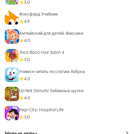
3.0
Фоксфорд Учебник
4.9
Английский для детей. Фиксики
4.0
Toca Boca Hair Salon 4
3.0
Учимся читать по слогам Азбука
4.0
Do Not Disturb! Забавные шутки
4.0
Pepi City: Hospital Life
3.0
Новые игры