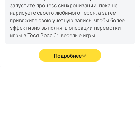
запустите процесс синхронизации, пока не
полный доступ к коллекции лучших в мире игр для
нарисуете своего любимого героя, а затем
детей от отмеченных наградами студий Toca Boca
привяжите свою учетную запись, чтобы более
(создателей Toca Boca World), Sago Mini и
эффективно выполнять операции перемотки
Originator — всего за одну низкую ежемесячную
игры в Toca Boca Jr: веселые игры.
плату.
🕹️ Включает Kitchen 2, Dance, Kitchen Sushi, Pet
Подробнее
Doctor, Builders, Boo, Mini, Cars, Band, Train, Lab:
Elements, Lab: Plants, Blocks, Nature и Mystery House
Высокий FPS
Запись видео
🛜 Играйте без WiFi или Интернета
🆓 Попробуйте перед покупкой! Скачайте
Благодаря поддержке
Вы можете легко
приложение Toca Boca Jr, чтобы начать бесплатное
высокого FPS игровой
записывать свои
экран Toca Boca Jr:
игровые показатели и
пробное использование
веселые игры
процесс работы в
✅ Сертифицировано согласно COPPA и kidSAFE –
становится более
формате Toca Boca Jr:
безопасное экранное время для детей
плавным, а движения
веселые игры, что
более
поможет вам изучить и
📱 Используйте одну подписку на разных
последовательными,
улучшить свои навыки
устройствах для легкого доступа к превосходным
что улучшает
вождения, или