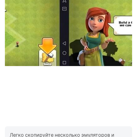
Запускайте свои двигатели! Дети садятся за руль в
новой автомобильной игре от Toca Boca Jr,
управляют машинами и строят собственные улицы.
🌱 Toca Boca Nature
Создай свой мир, формируй природу и наблюдай,
как начинаются игры животных!
👷 Toca Boca Builders
Присоединяйся к шести новым друзьям-
строителям и создай целый новый мир из блоков.
Дай волю своей фантазии в этой строительной
игре!
Преимущества подписки
Toca Boca Jr является частью Piknik — лучших
Легко скопируйте несколько эмуляторов и
детских приложений в одной подписке! Получите