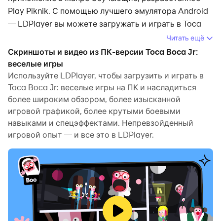
Play Piknik. С помощью лучшего эмулятора Android
— LDPlayer вы можете загружать и играть в Toca
Boca Jr: веселые игры на своем компьютере.
Читать ещё
Скриншоты и видео из ПК-версии Toca Boca Jr:
Запустив Toca Boca Jr: веселые игры на
веселые игры
компьютере, вы сможете четко просматривать
Используйте LDPlayer, чтобы загрузить и играть в
страницы на большом экране, а управлять
Toca Boca Jr: веселые игры на ПК и насладиться
приложениями с помощью мыши и клавиатуры
более широким обзором, более изысканной
происходит намного быстрее, чем при
игровой графикой, более крутыми боевыми
использовании клавиатуры с сенсорным экраном, и
навыками и спецэффектами. Непревзойденный
вам никогда не придется беспокоиться о мощности
игровой опыт — и все это в LDPlayer.
вашего устройства.
Благодаря функциям многократного открытия и
синхронизации вы даже можете запускать
несколько приложений и учетных записей на своем
ПК.