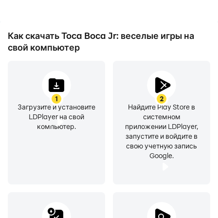
играм для детей
визуальное восприятие
поделиться своим
и погружение в игры
игровым опытом и
🙅🏼 Никакой сторонней рекламы или покупок в
Toca Boca Jr: веселые
достижениями с
приложении
Как скачать Toca Boca Jr: веселые игры на
игры.
другими игроками.
👍 Отменяйте Toca Boca Jr в любое время без
свой компьютер
хлопот
ПОЛИТИКА КОНФИДЕНЦИАЛЬНОСТИ
Вся продукция Toca Boca соответствует COPPA.
1
2
Загрузите и установите
Найдите Play Store в
Мы очень серьёзно относимся к вопросу
LDPlayer на свой
системном
неприкосновенности частной жизни; наша цель –
компьютер.
приложении LDPlayer,
предоставлять защищённые и безопасные
запустите и войдите в
приложения для детей, которым родители могут
свою учетную запись
Google.
доверять.
Положение о конфиденциальности:
https://playpiknik.link/privacy-policy
Условия для пользователей: