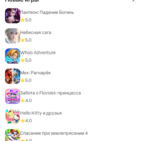
to 
Пантеон: Падение Богинь
5.0
Небесная сага
5.0
Whoa Adventure
5.0
Мех: Рагнарёк
5.0
Забота о Fluvsies: принцесса
4.0
Hello Kitty и друзья
4.0
Спасение при землетрясении 4
4.0