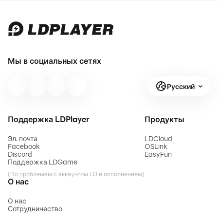
Мы в социальных сетях
Русский
Поддержка LDPlayer
Продукты
Эл. почта
LDCloud
Facebook
OSLink
Discord
EasyFun
Поддержка LDGame
(По проблемам с аккаунтом LD и пополнением)
О нас
О нас
Сотрудничество