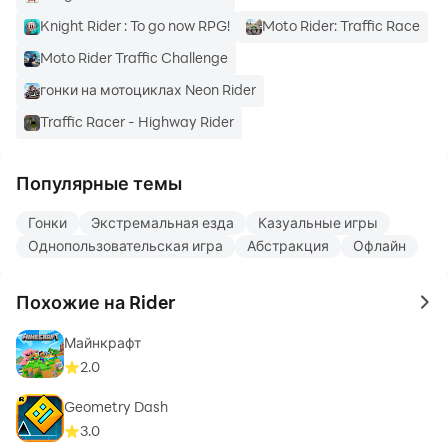
Knight Rider : To go now RPG!
Moto Rider: Traffic Race
Moto Rider Traffic Challenge
гонки на мотоциклах Neon Rider
Traffic Racer - Highway Rider
Популярные темы
Гонки
Экстремальная езда
Казуальные игры
Однопользовательская игра
Абстракция
Офлайн
Похожие на Rider
to 
Майнкрафт
2.0
Geometry Dash
3.0