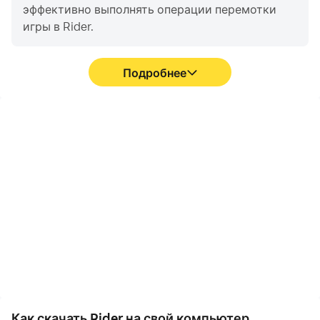
эффективно выполнять операции перемотки
игры в Rider.
Подробнее
Высокий FPS
Запись видео
Благодаря поддержке
Вы можете легко
высокого FPS игровой
записывать свои
экран Rider становится
игровые показатели и
более плавным, а
процесс работы в
движения более
формате Rider, что
последовательными,
поможет вам изучить и
что улучшает
улучшить свои навыки
визуальное восприятие
вождения, или
и погружение в игры
поделиться своим
Rider.
игровым опытом и
достижениями с
другими игроками.
Как скачать Rider на свой компьютер