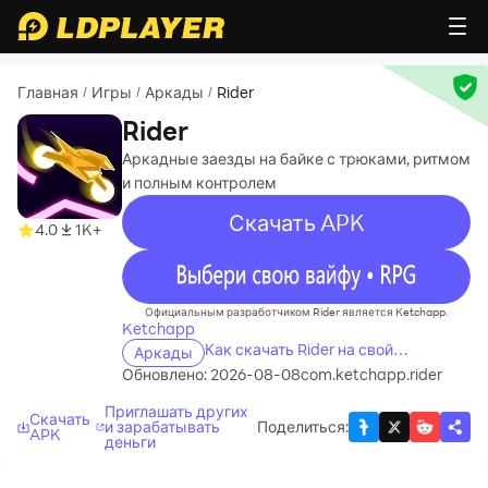
Главная
Игры
Аркады
Rider
/
/
/
Rider
Аркадные заезды на байке с трюками, ритмом
и полным контролем
Скачать APK
4.0
1K+
recommend
Официальным разработчиком Rider является Ketchapp.
Ketchapp
Как скачать Rider на свой
Аркады
компьютер
Обновлено: 2026-08-08
com.ketchapp.rider
Приглашать других
Скачать
и зарабатывать
Поделиться
:
APK
деньги