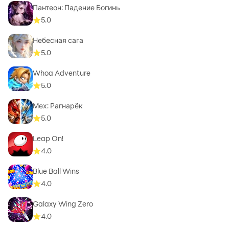
Пантеон: Падение Богинь
5.0
Небесная сага
5.0
Whoa Adventure
5.0
Мех: Рагнарёк
5.0
Leap On!
4.0
Blue Ball Wins
4.0
Galaxy Wing Zero
4.0