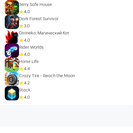
Jerry Safe House
4.0
Dark Forest Survivor
3.0
Divineko: Магический Кот
4.0
Rider Worlds
4.0
Horse Life
4.4
Crazy Tire - Reach the Moon
4.2
Stack
4.0