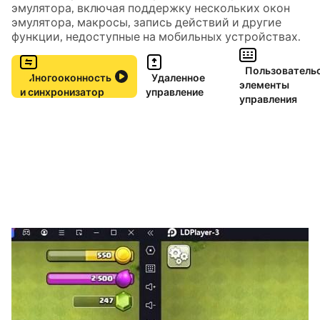
эмулятора, включая поддержку нескольких окон
◉ Ежедневные награды
эмулятора, макросы, запись действий и другие
◉ 32 уровня и 10 тем
функции, недоступные на мобильных устройствах.
◉ Сравнивай свой результат с игроками по всему
миру
Пользователь
Многооконность
Удаленное
элементы
и синхронизатор
управление
управления
Скачай Rider и проверь, насколько далеко ты
сможешь зайти.