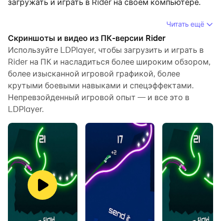
загружать и играть в Rider на своем компьютере.
Запустив Rider на компьютере, вы сможете четко
Читать ещё
просматривать страницы на большом экране, а
Скриншоты и видео из ПК-версии Rider
управлять приложениями с помощью мыши и
Используйте LDPlayer, чтобы загрузить и играть в
клавиатуры происходит намного быстрее, чем при
Rider на ПК и насладиться более широким обзором,
более изысканной игровой графикой, более
использовании клавиатуры с сенсорным экраном, и
крутыми боевыми навыками и спецэффектами.
вам никогда не придется беспокоиться о мощности
Непревзойденный игровой опыт — и все это в
вашего устройства.
LDPlayer.
Благодаря функциям многократного открытия и
синхронизации вы даже можете запускать
несколько приложений и учетных записей на своем
ПК.
Функция передачи файлов упрощает обмен
изображениями, видео и файлами.
Загрузите Rider и запустите его на своем