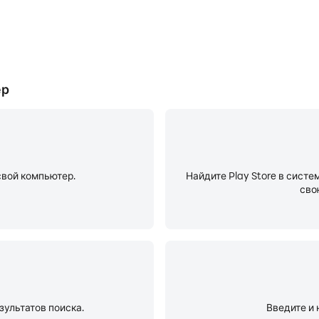
ер
свой компьютер.
Найдите Play Store в систе
сво
езультатов поиска.
Введите и 