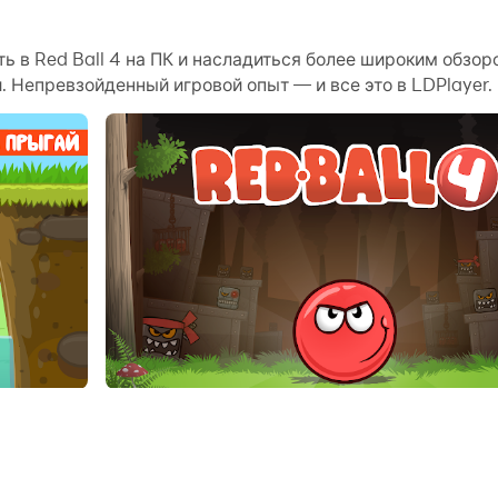
и синхронизации вы даже можете запускать несколько п
ть в Red Ball 4 на ПК и насладиться более широким обзор
Непревзойденный игровой опыт — и все это в LDPlayer.
ображениями, видео и файлами.
ем компьютере. Наслаждайтесь большим экраном и качест
.
а, Красный шарик спешит на помощь!
йди хитроумные ловушки и задай жару врагам.