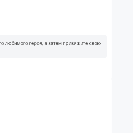
го любимого героя, а затем привяжите свою
Запись видео
ть свои игровые показатели и процесс работы в
ожет вам изучить и улучшить свои навыки вождения,
вым опытом и достижениями с другими игроками.