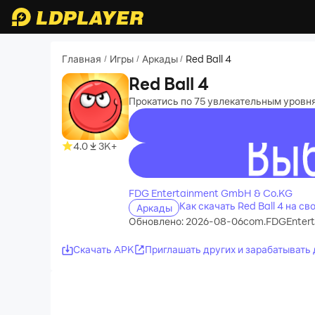
Главная
Игры
Аркады
Red Ball 4
/
/
/
Red Ball 4
Прокатись по 75 увлекательным уровн
4.0
3K+
recommend
FDG Entertainment GmbH & Co.KG
Как скачать Red Ball 4 на с
Аркады
Обновлено: 2026-08-06
com.FDGEntert
Скачать APK
Приглашать других и зарабатывать