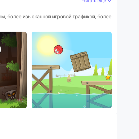
Читать ещё
риложений и учетных записей на своем ПК.
ом, более изысканной игровой графикой, более
вом высокой четкости версии для ПК!