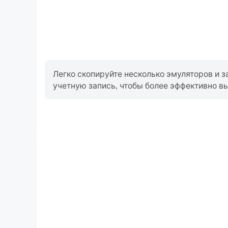
Легко скопируйте несколько эмуляторов и з
учетную запись, чтобы более эффективно вы
Высокий FPS
Благодаря поддержке высокого FPS игровой экран
плавным, а движения более последовательными
восприятие и погружение в игры 