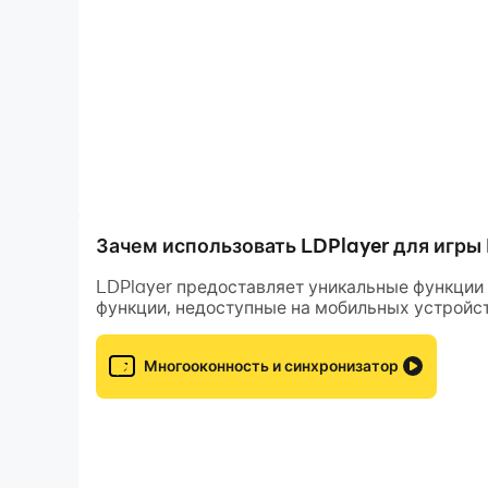
- Напряжённые битвы с боссами
- Поддержка Cloud
- Разнообразный саундтрек
- Поддержка HID джойстиков
Зачем использовать LDPlayer для игры 
LDPlayer предоставляет уникальные функции 
функции, недоступные на мобильных устройст
Многооконность и синхронизатор