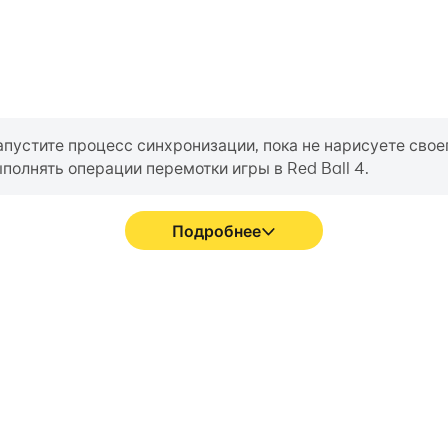
апустите процесс синхронизации, пока не нарисуете свое
полнять операции перемотки игры в Red Ball 4.
Подробнее
 Red Ball 4 становится более
Вы можете легко записыва
, что улучшает визуальное
формате Red Ball 4, что пом
Red Ball 4.
или поделиться своим игро