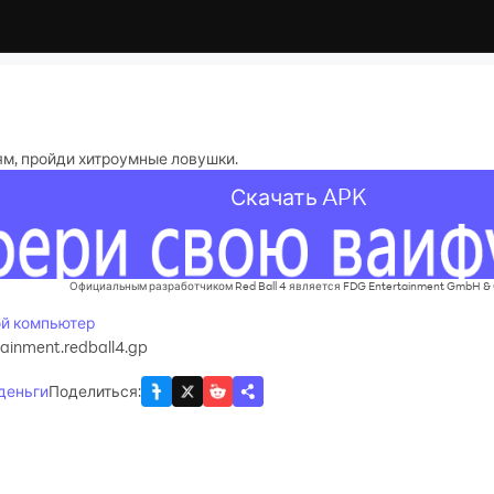
ям, пройди хитроумные ловушки.
Скачать APK
Официальным разработчиком Red Ball 4 является FDG Entertainment GmbH & 
вой компьютер
ainment.redball4.gp
 деньги
Поделиться
: