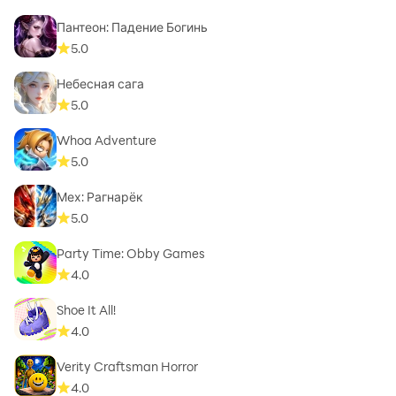
Пантеон: Падение Богинь
5.0
Небесная сага
5.0
Whoa Adventure
5.0
Мех: Рагнарёк
5.0
Party Time: Obby Games
4.0
Shoe It All!
4.0
Verity Craftsman Horror
4.0