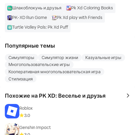
Шлакоблокунь и друзья
Pk Xd Coloring Books
PK-XD Run Game
Pk Xd play with Friends
Turtle Valley Pals: Pk Xd Puff
Популярные темы
Симуляторы
Симулятор жизни
Казуальные игры
Многопользовательские игры
Кооперативная многопользовательская игра
Стилизация
Похожие на PK XD: Веселье и друзья
to 
Roblox
3.0
Genshin Impact
3.0