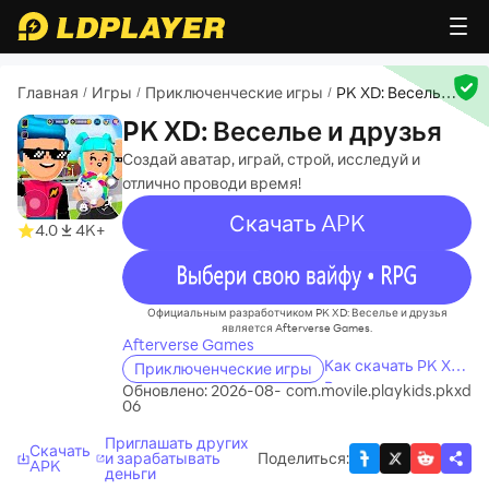
Главная
Игры
Приключенческие игры
PK XD: Веселье и
/
/
/
друзья
PK XD: Веселье и друзья
Создай аватар, играй, строй, исследуй и
отлично проводи время!
Скачать APK
4.0
4K+
recommend
Официальным разработчиком PK XD: Веселье и друзья
является Afterverse Games.
Afterverse Games
Как скачать PK XD:
Приключенческие игры
Веселье и друзья
Обновлено: 2026-08-
com.movile.playkids.pkxd
06
на свой компьютер
Приглашать других
Скачать
и зарабатывать
Поделиться
:
APK
деньги