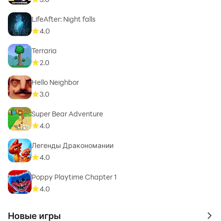
LifeAfter: Night falls
4.0
Terraria
2.0
Hello Neighbor
3.0
Super Bear Adventure
4.0
Легенды Дракономании
4.0
Poppy Playtime Chapter 1
4.0
Новые игры
to 