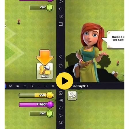
ПОСТРОЙТЕ ДОМ СВОЕЙ МЕЧТЫ
Хотите обустроить идеальный дом? Гараж,
бассейн, игровая комната или площадка, обои,
декор в спальне, диваны и подушки, портреты на
стенах или танцевальная зона? Да всё, что душе
угодно! Выбирать только вам!
ОСОБЫЕ СОБЫТИЯ И ОБНОВЛЕНИЯ
На праздники в PK XD ещё веселее! Встречайте с
нами Хэллоуин, Рождество, Пасху, День детей, дни
рождения и другие праздники! А про тематические
предметы мы уже сказали? К праздникам часто
выходят крутые новинки!
ВСТУПАЙТЕ В САМОЕ КЛАССНОЕ СООБЩЕСТВО
ИГРОКОВ
Создавайте игру вместе с нами! Мы хотим