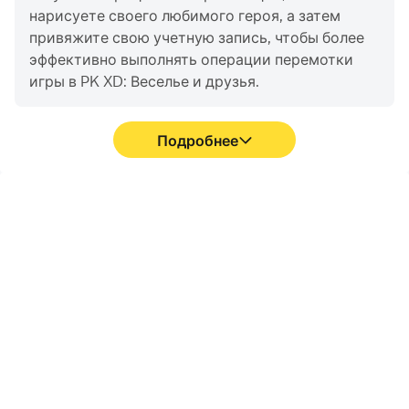
нарисуете своего любимого героя, а затем
привяжите свою учетную запись, чтобы более
эффективно выполнять операции перемотки
игры в PK XD: Веселье и друзья.
Подробнее
Высокий FPS
Запись видео
Благодаря поддержке
Вы можете легко
высокого FPS игровой
записывать свои
экран PK XD: Веселье и
игровые показатели и
друзья становится
процесс работы в
более плавным, а
формате PK XD: Веселье
движения более
и друзья, что поможет
последовательными,
вам изучить и улучшить
что улучшает
свои навыки вождения,
визуальное восприятие
или поделиться своим
и погружение в игры PK
игровым опытом и