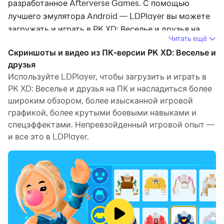
разработанное Afterverse Games. С помощью
лучшего эмулятора Android — LDPlayer вы можете
загружать и играть в PK XD: Веселье и друзья на
Читать ещё
своем компьютере.
Скриншоты и видео из ПК-версии PK XD: Веселье и
Запустив PK XD: Веселье и друзья на компьютере,
друзья
вы сможете четко просматривать страницы на
Используйте LDPlayer, чтобы загрузить и играть в
PK XD: Веселье и друзья на ПК и насладиться более
большом экране, а управлять приложениями с
широким обзором, более изысканной игровой
помощью мыши и клавиатуры происходит намного
графикой, более крутыми боевыми навыками и
быстрее, чем при использовании клавиатуры с
спецэффектами. Непревзойденный игровой опыт —
сенсорным экраном, и вам никогда не придется
и все это в LDPlayer.
беспокоиться о мощности вашего устройства.
Благодаря функциям многократного открытия и
синхронизации вы даже можете запускать
несколько приложений и учетных записей на своем
ПК.
Функция передачи файлов упрощает обмен