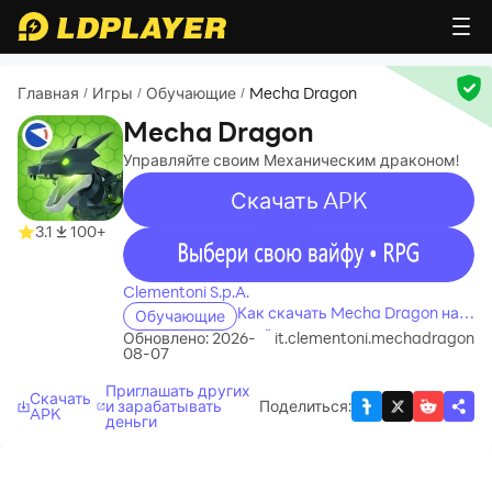
Главная
Игры
Обучающие
Mecha Dragon
/
/
/
Mecha Dragon
Управляйте своим Механическим драконом!
Скачать APK
recommend
3.1
100+
recommend
Clementoni S.p.A.
Как скачать Mecha Dragon на
Обучающие
свой компьютер
Обновлено: 2026-
it.clementoni.mechadragon
08-07
Приглашать других
Скачать
и зарабатывать
Поделиться
:
APK
деньги