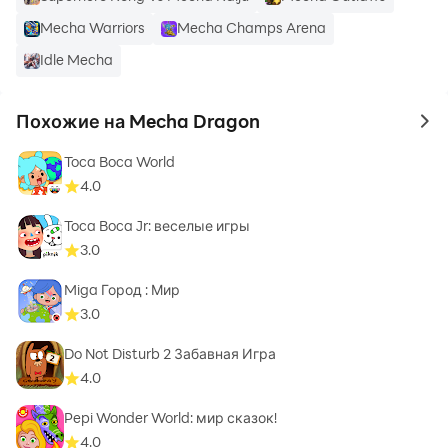
Mecha Warriors
Mecha Champs Arena
Idle Mecha
Похожие на Mecha Dragon
to 
Toca Boca World
4.0
Toca Boca Jr: веселые игры
3.0
Miga Город : Мир
3.0
Do Not Disturb 2 Забавная Игра
4.0
Pepi Wonder World: мир сказок!
4.0