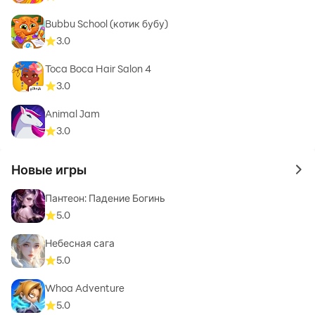
Bubbu School (котик бубу)
3.0
Toca Boca Hair Salon 4
3.0
Animal Jam
3.0
Новые игры
to 
Пантеон: Падение Богинь
5.0
Небесная сага
5.0
Whoa Adventure
5.0