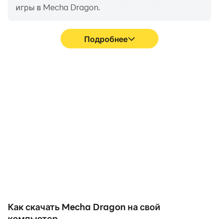
игры в Mecha Dragon.
Подробнее
Высокий FPS
Запись видео
Благодаря поддержке
Вы можете легко
высокого FPS игровой
записывать свои
экран Mecha Dragon
игровые показатели и
становится более
процесс работы в
плавным, а движения
формате Mecha Dragon,
более
что поможет вам
последовательными,
изучить и улучшить свои
что улучшает
навыки вождения, или
визуальное восприятие
поделиться своим
и погружение в игры
игровым опытом и
Mecha Dragon.
достижениями с
другими игроками.
Как скачать Mecha Dragon на свой
компьютер