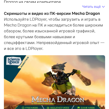
Dragon на своем компьютере.
Читать ещё
Запустив Mecha Dragon на компьютере, вы
Скриншоты и видео из ПК-версии Mecha Dragon
сможете четко просматривать страницы на
Используйте LDPlayer, чтобы загрузить и играть в
большом экране, а управлять приложениями с
Mecha Dragon на ПК и насладиться более широким
обзором, более изысканной игровой графикой,
помощью мыши и клавиатуры происходит намного
более крутыми боевыми навыками и
быстрее, чем при использовании клавиатуры с
спецэффектами. Непревзойденный игровой опыт —
сенсорным экраном, и вам никогда не придется
и все это в LDPlayer.
беспокоиться о мощности вашего устройства.
Благодаря функциям многократного открытия и
синхронизации вы даже можете запускать
несколько приложений и учетных записей на своем
ПК.
Функция передачи файлов упрощает обмен
изображениями, видео и файлами.
Загрузите Mecha Dragon и запустите его на своем