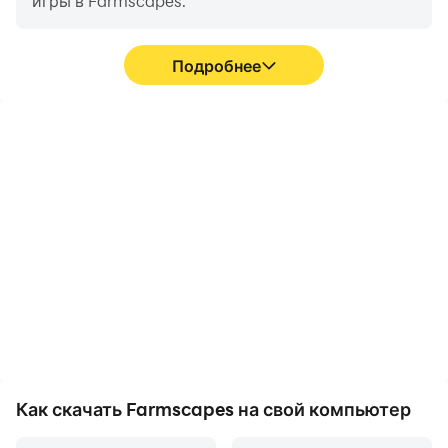
игры в Farmscapes.
Подробнее
Высокий FPS
Запись видео
Благодаря поддержке
Вы можете легко
высокого FPS игровой
записывать свои
экран Farmscapes
игровые показатели и
становится более
процесс работы в
плавным, а движения
формате Farmscapes,
более
что поможет вам
последовательными,
изучить и улучшить свои
что улучшает
навыки вождения, или
визуальное восприятие
поделиться своим
и погружение в игры
игровым опытом и
Farmscapes.
достижениями с
другими игроками.
Как скачать Farmscapes на свой компьютер