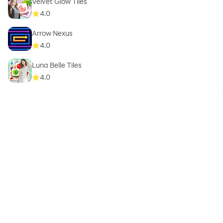
Velvet Glow Tiles
4.0
Arrow Nexus
4.0
Luna Belle Tiles
4.0