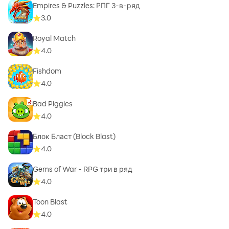
Empires & Puzzles: РПГ 3-в-ряд
3.0
Royal Match
4.0
Fishdom
4.0
Bad Piggies
4.0
Блок Бласт (Block Blast)
4.0
Gems of War - RPG три в ряд
4.0
Toon Blast
4.0