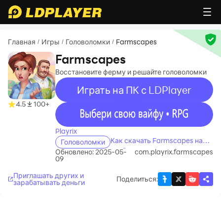
Главная
Игры
Головоломки
Farmscapes
/
/
/
Farmscapes
Восстановите ферму и решайте головоломки
Играть на ПК с LDPlayer
4.5
100+
recommend
Playrix
Как скачать Farmscapes на
Головоломки
свой компьютер
Обновлено: 2025-05-
com.playrix.farmscapes
09
Приглашать других и
Поделиться
:
зарабатывать деньги