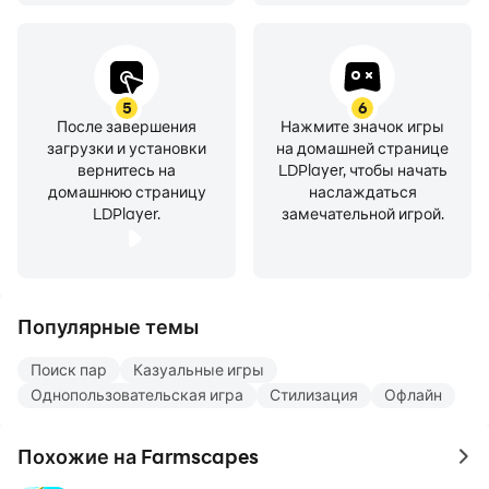
5
6
После завершения
Нажмите значок игры
загрузки и установки
на домашней странице
вернитесь на
LDPlayer, чтобы начать
домашнюю страницу
наслаждаться
LDPlayer.
замечательной игрой.
Популярные темы
Поиск пар
Казуальные игры
Однопользовательская игра
Стилизация
Офлайн
Похожие на Farmscapes
to 