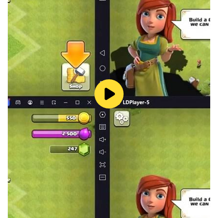
в службу поддержки через форму:
https://plrx.me/0WwGouxPM1
Политика конфиденциальности:
https://playrix.com/privacy/index_ru.html
Пользовательское Соглашение:
https://playrix.com/terms/index_ru.html