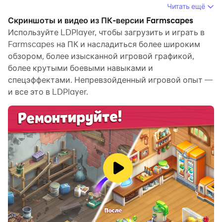
Читать ещё
Запустив Farmscapes на компьютере, вы сможете
Скриншоты и видео из ПК-версии Farmscapes
четко просматривать страницы на большом экране,
Используйте LDPlayer, чтобы загрузить и играть в
а управлять приложениями с помощью мыши и
Farmscapes на ПК и насладиться более широким
обзором, более изысканной игровой графикой,
клавиатуры происходит намного быстрее, чем при
более крутыми боевыми навыками и
использовании клавиатуры с сенсорным экраном, и
спецэффектами. Непревзойденный игровой опыт —
вам никогда не придется беспокоиться о мощности
и все это в LDPlayer.
вашего устройства.
Благодаря функциям многократного открытия и
синхронизации вы даже можете запускать
несколько приложений и учетных записей на своем
ПК.
Функция передачи файлов упрощает обмен
изображениями, видео и файлами.
Загрузите Farmscapes и запустите его на своем
компьютере. Наслаждайтесь большим экраном и