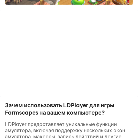
качеством высокой четкости версии для ПК!
Хотите отдохнуть от городской суеты и сбежать за
город? Присоединяйтесь к беспечной Мэри и
помогите ей превратить заброшенную ферму в
деревенский рай в новой игре серии Scapes™️ от
Playrix!
Решайте красочные головоломки, чтобы
продвигаться по захватывающему сюжету о
городской девушке, преображающейся вместе со
своей фермой. Впереди много испытаний, но не
волнуйтесь — харизматичный мастер на все руки
Зачем использовать LDPlayer для игры
Филипп поможет Вам с Мэри. У него в запасе много
Farmscapes на вашем компьютере?
инструментов и шуток!
LDPlayer предоставляет уникальные функции
эмулятора, включая поддержку нескольких окон
ВОЗМОЖНОСТИ
эмулятора, макросы, запись действий и другие