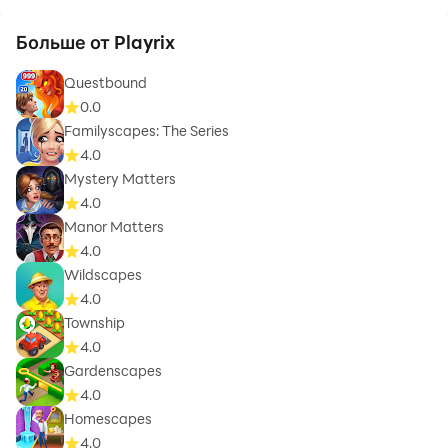
Больше от Playrix
Questbound
0.0
Familyscapes: The Series
4.0
Mystery Matters
4.0
Manor Matters
4.0
Wildscapes
4.0
Township
4.0
Gardenscapes
4.0
Homescapes
4.0