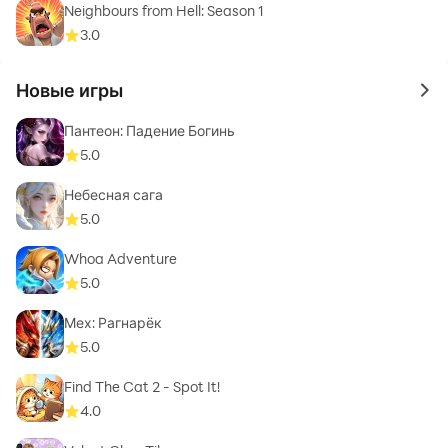
Neighbours from Hell: Season 1
3.0
Новые игры
to 
Пантеон: Падение Богинь
5.0
Небесная сага
5.0
Whoa Adventure
5.0
Мех: Рагнарёк
5.0
Find The Cat 2 - Spot It!
4.0