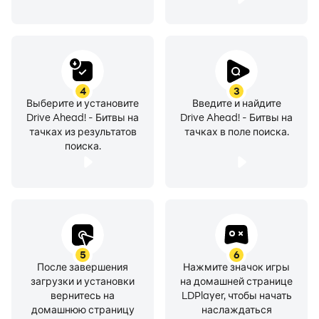
Пиши нам на адрес driveahead [at] dodreams [dot]
com. Наша Политика конфиденциальности:
http://dodreams.com/pdf/dodreams_policy.pdf.
4
3
Тебе нравится Drive Ahead? Помоги нам делать
Выберите и установите
Введите и найдите
другие классные игры — поставь оценку и оставь
Drive Ahead! - Битвы на
Drive Ahead! - Битвы на
отзыв!
тачках из результатов
тачках в поле поиска.
поиска.
5
6
После завершения
Нажмите значок игры
загрузки и установки
на домашней странице
вернитесь на
LDPlayer, чтобы начать
домашнюю страницу
наслаждаться