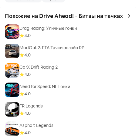
Похожие на Drive Ahead! - Битвы на тачках
to 
Drag Racing: Уличные гонки
4.0
MadOut 2: ГТА Тачки онлайн RP
4.0
CarX Drift Racing 2
4.0
Need for Speed: NL Гонки
4.0
FR Legends
4.0
Asphalt Legends
4.0