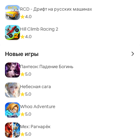
RCD - Дрифт на русских машинах
4.0
Hill Climb Racing 2
4.0
Новые игры
to 
Пантеон: Падение Богинь
5.0
Небесная сага
5.0
Whoa Adventure
5.0
Мех: Рагнарёк
5.0