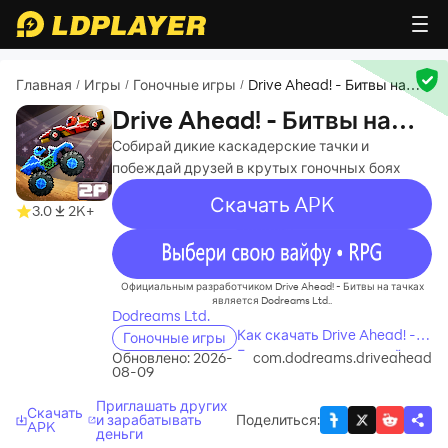
Главная
Игры
Гоночные игры
Drive Ahead! - Битвы на
/
/
/
тачках
Drive Ahead! - Битвы на
тачках
Собирай дикие каскадерские тачки и
побеждай друзей в крутых гоночных боях
Скачать APK
3.0
2K+
recommend
Официальным разработчиком Drive Ahead! - Битвы на тачках
является Dodreams Ltd..
Dodreams Ltd.
Как скачать Drive Ahead! -
Гоночные игры
Битвы на тачках на свой
Обновлено: 2026-
com.dodreams.driveahead
08-09
компьютер
Приглашать других
Скачать
и зарабатывать
Поделиться
:
APK
деньги