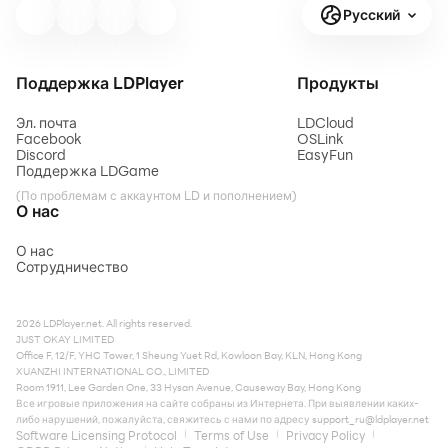
Русский
Поддержка LDPlayer
Продукты
Эл. почта
LDCloud
Facebook
OSLink
Discord
EasyFun
Поддержка LDGame
(По проблемам с аккаунтом LD и пополнением)
О нас
О нас
Сотрудничество
2026 LDPlayer.net. All rights reserved.
JUST OKAY LIMITED
Office F, 12/F, YHC Tower, 1 Sheung Yuet Rd, Kowloon Bay, KLN, Hong Kong
XUANZHI INTERNATIONAL CO., LIMITED
Room 1911, Lee Garden One, 33 Hysan Avenue, Causeway Bay, Hong Kong
Все игровые приложения на сайте собраны из Интернета. При выявлении каких-
либо нарушений, пожалуйста, свяжитесь с нами по адресу
support_ru@ldplayer.net
Software Licensing Protocol
Terms of Use
Privacy Policy