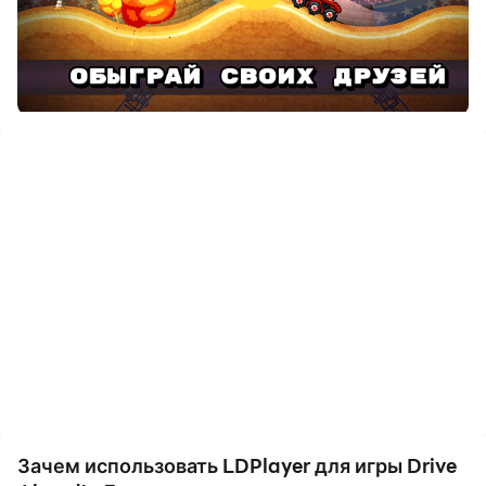
деликатными.
При этом функция видеозаписи позволяет легко
записывать все увлекательные и интересные
соревнования и игровой контент, чем очень удобно
делиться с друзьями или снимать видеоролики.
Начните скачивать и играть в Drive Ahead! - Битвы
на тачках на своем компьютере прямо сейчас!
Устраивай сетевые PvP-схватки с другими
гонщиками со всего света в безумных матчах на 8
игроков! Бросай вызов друзьям, становись в
очередь и сражайся в динамичных боях в формате
2v2, 3v3 и даже 4v4 в диком режиме «Френдзона»!
Организуй свои турниры с закрытыми комнатами и
приглашай туда друзей из любой точки мира — тут
не заскучаешь!
Зачем использовать LDPlayer для игры Drive