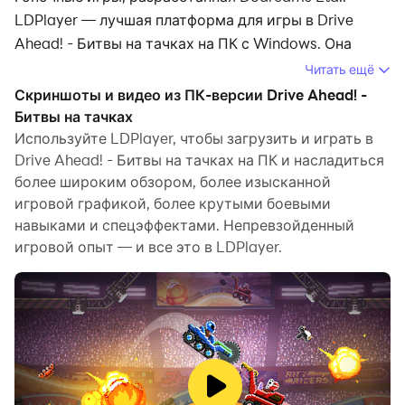
LDPlayer — лучшая платформа для игры в Drive
Ahead! - Битвы на тачках на ПК с Windows. Она
предоставляет мощные функции, которые помогут
Читать ещё
вам полностью погрузиться в Drive Ahead! - Битвы
Скриншоты и видео из ПК-версии Drive Ahead! -
на тачках.
Битвы на тачках
Используйте LDPlayer, чтобы загрузить и играть в
Когда вы играете в Drive Ahead! - Битвы на тачках
Drive Ahead! - Битвы на тачках на ПК и насладиться
на своем компьютере и хотите использовать
более широким обзором, более изысканной
собственный геймпад для управления игрой,
игровой графикой, более крутыми боевыми
обнаружение геймпада, автоматически
навыками и спецэффектами. Непревзойденный
активируемое LDPlayer, поможет вам настроить
игровой опыт — и все это в LDPlayer.
управление в несколько простых кликов и
насладиться более захватывающим опытом.
гоночные сцены и испытания.
Благодаря высокой частоте кадров разнообразный
дизайн трасс, богатая местность и изменения
окружающей среды станут более реалистичными и