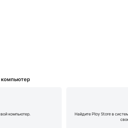
Ре
затели и процесс работы в
Режим «Не беспокоить
учить и улучшить свои навыки
телефонными звонками во врем
м и достижениями с другими
будете сосредоточены во вре
более высок
ой компьютер
свой компьютер.
Найдите Play Store в систе
сво