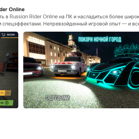
der Online
зный дизайн трасс, богатая местность и изменения окр
ть в Russian Rider Online на ПК и насладиться более шир
 спецэффектами. Непревзойденный игровой опыт — и все 
о записывать все увлекательные и интересные соревнова
. Начните скачивать и играть в Russian Rider Online на 
 - это веселые гонки с друзьями по сети в русском духе!
льном времени онлайн.
 с ними по сети в одном из 9 режимов:
свое умение водить;
е в течение 2 минут, избегая соперников;
бомбы, отдав ее любому другому сопернику;
оймать превышающих скорость игроков;