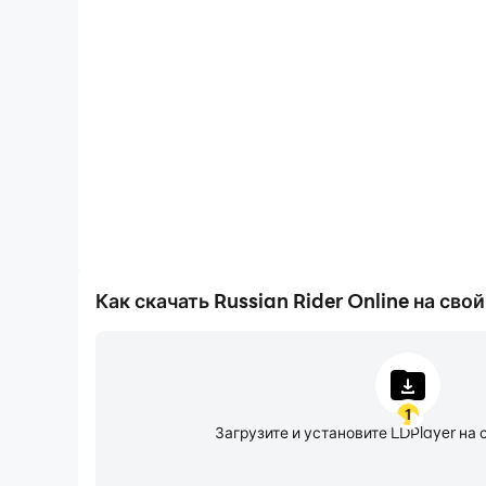
Запись видео
Вы можете легко записывать свои игровые пока
формате Russian Rider Online, что поможет вам из
вождения, или поделиться своим игровым опыто
игроками.
Как скачать Russian Rider Online на св
1
Загрузите и установите LDPlayer на 