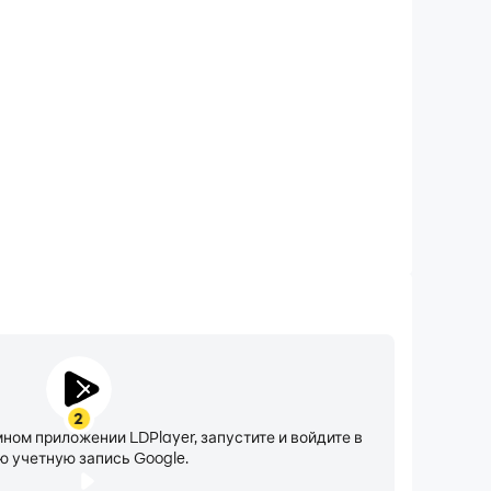
жим «Не беспокоить»
» позволит вам не отвлекаться назойливыми
я игры в Russian Rider Online, гарантируя, что вы
мя соревнований, получите лучший игровой опыт и
ие результаты на соревнованиях.
2
мном приложении LDPlayer, запустите и войдите в
ю учетную запись Google.