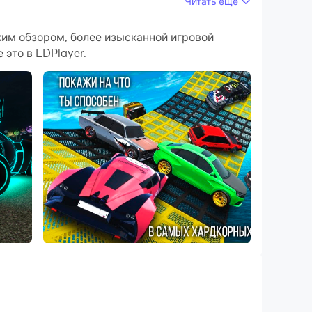
Читать ещё
ужающей среды станут более реалистичными и
оким обзором, более изысканной игровой
это в LDPlayer.
ния и игровой контент, чем очень удобно
своем компьютере прямо сейчас!
 Покупай русские машины, тюнингуй,