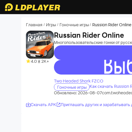
Главная
Игры
Гоночные игры
Russian Rider Online
/
/
/
Russian Rider Online
Многопользовательские гонки от русск
4.0
2K+
recommend
Two Headed Shark FZCO
Как скачать Russian 
Гоночные игры
Обновлено: 2026-08-07
com.twoheadeds
Скачать APK
Приглашать других и зарабатывать