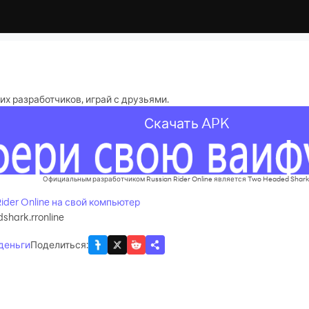
их разработчиков, играй с друзьями.
Скачать APK
Официальным разработчиком Russian Rider Online является Two Headed Shar
Rider Online на свой компьютер
hark.rronline
 деньги
Поделиться
: