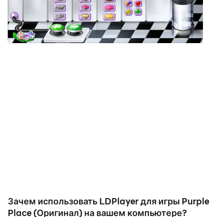
Загрузите Purple Place (Оригинал) и запустите его
на своем компьютере. Наслаждайтесь большим
экраном и качеством высокой четкости версии для
ПК!
Легендарная игра из прошлого Purble Place!
Наслаждайтесь игрой, создавая потрясящие торты!
Мы уже работаем над остальными мини-играми из
оригинального Purble Place.
Зачем использовать LDPlayer для игры Purple
Place (Оригинал) на вашем компьютере?