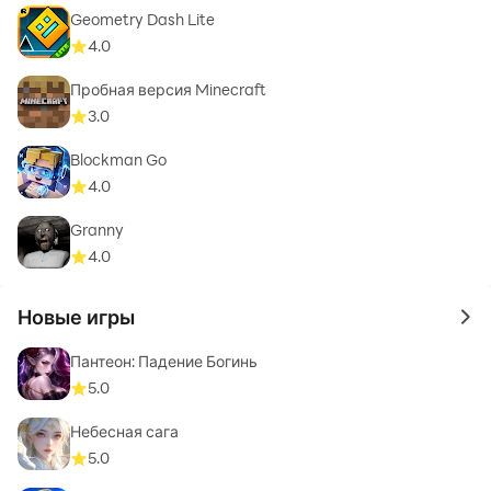
Geometry Dash Lite
4.0
Пробная версия Minecraft
3.0
Blockman Go
4.0
Granny
4.0
Новые игры
to 
Пантеон: Падение Богинь
5.0
Небесная сага
5.0