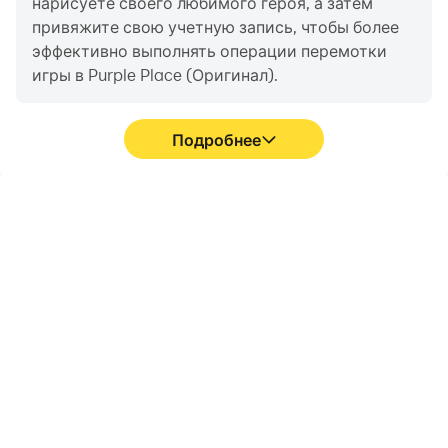
нарисуете своего любимого героя, а затем
привяжите свою учетную запись, чтобы более
эффективно выполнять операции перемотки
игры в Purple Place (Оригинал).
Подробнее
Высокий FPS
Запись видео
Благодаря поддержке
Вы можете легко
высокого FPS игровой
записывать свои
экран Purple Place
игровые показатели и
(Оригинал) становится
процесс работы в
более плавным, а
формате Purple Place
движения более
(Оригинал), что
последовательными,
поможет вам изучить и
что улучшает
улучшить свои навыки
визуальное восприятие
вождения, или
и погружение в игры
поделиться своим
Purple Place (Оригинал).
игровым опытом и