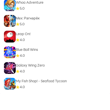
Whoa Adventure
5.0
Мех: Рагнарёк
5.0
Leap On!
4.0
Blue Ball Wins
4.0
Galaxy Wing Zero
4.0
My Fish Shop! - Seafood Tycoon
4.0