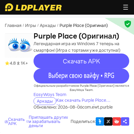
Главная
Игры
Аркады
Purple Place (Оригинал)
/
/
/
Purple Place (Оригинал)
Легендарная игра из Windows 7 теперь на
смартфон! (Игра с тортами уже доступна!)
Скачать APK
4.8
1K+
recommend
Официальным разработчиком Purple Place (Оригинал) является
EasyWays Team.
EasyWays Team
Как скачать Purple Place
Аркады
(Оригинал) на свой компьютер
Обновлено: 2026-08-06
com.ewt.purble
Приглашать других
Скачать
и зарабатывать
Поделиться
:
APK
деньги