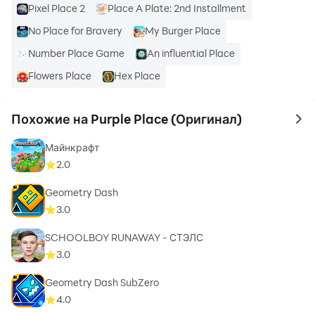
Pixel Place 2
Place A Plate: 2nd Installment
No Place for Bravery
My Burger Place
Number Place Game
An influential Place
Flowers Place
Hex Place
Похожие на Purple Place (Оригинал)
to 
Майнкрафт
2.0
Geometry Dash
3.0
SCHOOLBOY RUNAWAY - СТЭЛС
3.0
Geometry Dash SubZero
4.0