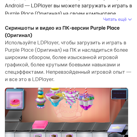
Android — LDPlayer вы можете загружать и играть в
Purple Place (Оригинал) на своем компьютере.
Читать ещё
Запустив Purple Place (Оригинал) на компьютере,
Скриншоты и видео из ПК-версии Purple Place
вы сможете четко просматривать страницы на
(Оригинал)
большом экране, а управлять приложениями с
Используйте LDPlayer, чтобы загрузить и играть в
Purple Place (Оригинал) на ПК и насладиться более
помощью мыши и клавиатуры происходит намного
широким обзором, более изысканной игровой
быстрее, чем при использовании клавиатуры с
графикой, более крутыми боевыми навыками и
сенсорным экраном, и вам никогда не придется
спецэффектами. Непревзойденный игровой опыт —
беспокоиться о мощности вашего устройства.
и все это в LDPlayer.
Благодаря функциям многократного открытия и
синхронизации вы даже можете запускать
несколько приложений и учетных записей на своем
ПК.
Функция передачи файлов упрощает обмен
изображениями, видео и файлами.