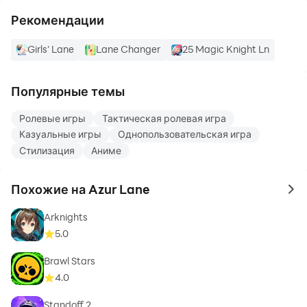
Рекомендации
Girls' Lane
Lane Changer
25 Magic Knight Ln
Популярные темы
Ролевые игры
Тактическая ролевая игра
Казуальные игры
Однопользовательская игра
Стилизация
Аниме
Похожие на Azur Lane
to 
Arknights
5.0
Brawl Stars
4.0
Standoff 2