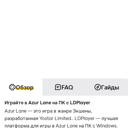
Обзор
FAQ
Гайды
Играйте в Azur Lane на ПК с LDPlayer
Azur Lane — это игра в жанре Экшены,
разработанная Yostar Limited.. LDPlayer — лучшая
платформа для игры в Azur Lane на ПК с Windows.