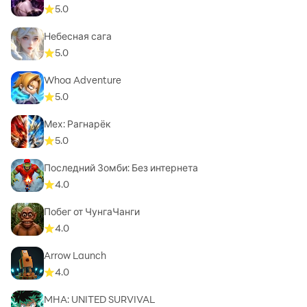
5.0
Небесная сага
5.0
Whoa Adventure
5.0
Мех: Рагнарёк
5.0
Последний Зомби: Без интернета
4.0
Побег от ЧунгаЧанги
4.0
Arrow Launch
4.0
MHA: UNITED SURVIVAL