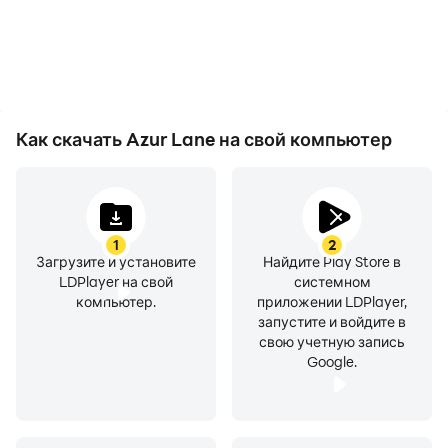
более
нагреве устройства: вы
последовательными,
можете играть столько,
что улучшает
сколько захотите.
визуальное восприятие
и погружение в игры
Azur Lane.
Как скачать Azur Lane на свой компьютер
1
2
Загрузите и установите
Найдите Play Store в
LDPlayer на свой
системном
компьютер.
приложении LDPlayer,
запустите и войдите в
свою учетную запись
Google.