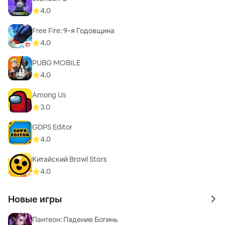
4.0
Free Fire: 9-я Годовщина
4.0
PUBG MOBILE
4.0
Among Us
3.0
GDPS Editor
4.0
Китайский Brawl Stars
4.0
Новые игры
to 
Пантеон: Падение Богинь