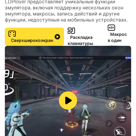
LDPlayer предоставляет уникальные функции
являющийся главной особенностью Azur Lane!
эмулятора, включая поддержку нескольких окон
• Соберите до шести кораблей во флотилию,
эмулятора, макросы, запись действий и другие
функции, недоступные на мобильных устройствах.
прорвитесь через огонь врагов и победите их!
• Доступно ручное и автоматическое управление
Макрос
кораблями в бою, выбирайте любое!
Раскладка
Сверхширокоэкран
в один
клавиатуры
• Постройте свой собственный флот. В Azur Lane
клик
представлено огромное количество боевых
кораблей со всего света.
• Более 300 кораблей, каждый из которых имеет
уникальные характеристики и представлен милым
персонажем.
• Для некоторых персонажей доступна технология
взаимодействия Live2D.