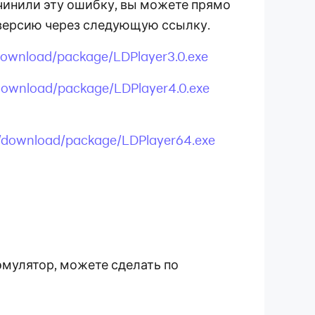
починили эту ошибку, вы можете прямо
версию через следующую ссылку.
download/package/LDPlayer3.0.exe
download/package/LDPlayer4.0.exe
m/download/package/LDPlayer64.exe
эмулятор, можете сделать по