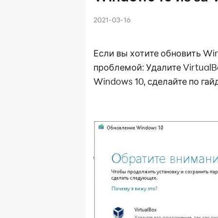
2021-03-16
10 из за
CPP:785 на LDPlayer
Если вы хотите обновить Win
тельности при
на AMD
проблемой: Удалите VirtualB
Windows 10, сделайте по гайд
.cpp" при запуске
 ошибок синего