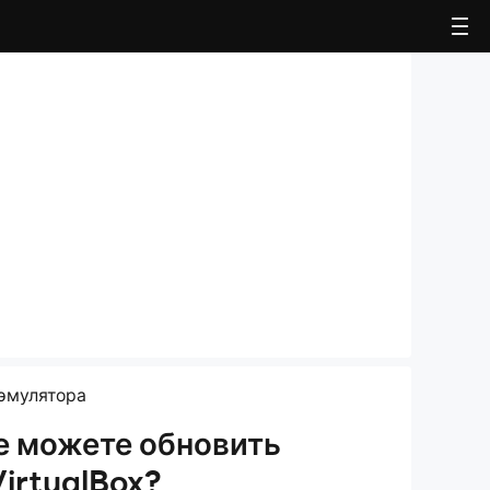
 эмулятора
не можете обновить
VirtualBox?