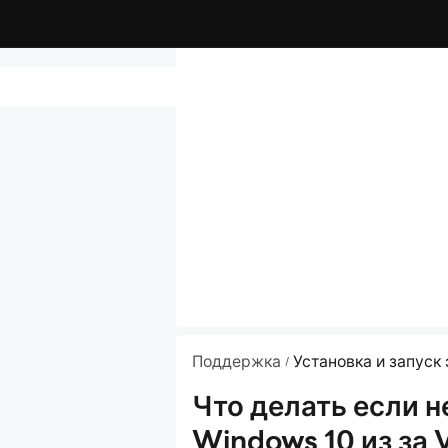
иснет на 94%?
новки эмулятора?
интерфейс COM"
Поддержка
Установка и запуск
/
Что делать если 
дписью
Windows 10 из за 