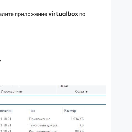
virtualbox
удалите приложение
по
2