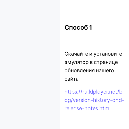
Установка лаунчера
Решена проблема с
подсказкой "0
fastpipeapi.cpp" при
Способ 1
запуске эмулятора
Как создать
минидамп-файл для
диагностики ошибок
Скачайте и установите
синего экрана
эмулятор в странице
Включение VT
обновления нашего
сайта
Основные
функции
https://ru.ldplayer.net/bl
Установка игр и
og/version-history-and-
приложений
release-notes.html
Оптимизация
компьютера