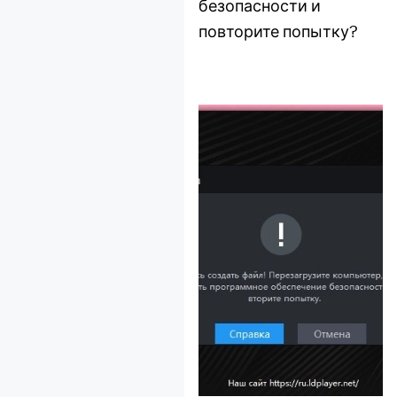
initialize"?
безопасности и
Как решить вылет
повторите попытку?
установщика?
Как решить синий
экран в windows 10
Что делать если не
можете обновить
Windows 10 из за
VirtualBox?
Как исправить
ошибку Res == 0 fast
Pipe API.CPP:785 на
LDPlayer
Решение проблемы
недостаточной
производительности
при использовании
специальной версии
Vulkan на AMD