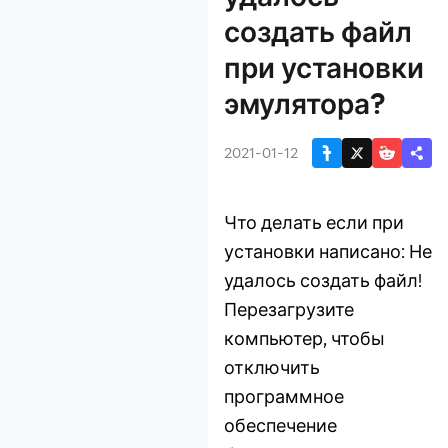
эмулятор не
создать файл
запускается и
при установки
виснет на 94%?
Решение : Не
эмулятора?
удалось создать
файл при установки
2021-01-12
эмулятора?
Как решить
проблему "Не
Что делать если при
удалось получить
установки написано: Не
интерфейс COM"
удалось создать файл!
Как решить
проблему "1161/1153”?
Перезагрузите
РЕШЕНИЕ:
компьютер, чтобы
требуется драйвер с
отключить
цифровой подписью
программное
Как исправить
обеспечение
ошибку "Failure to