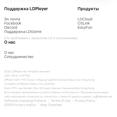
Поддержка LDPlayer
Продукты
Эл. почта
LDCloud
Facebook
OSLink
Discord
EasyFun
Поддержка LDGame
(По проблемам с аккаунтом LD и пополнением)
О нас
О нас
Сотрудничество
2026 LDPlayer.net. All rights reserved.
JUST OKAY LIMITED
Office F, 12/F, YHC Tower, 1 Sheung Yuet Rd, Kowloon Bay, KLN, Hong Kong
XUANZHI INTERNATIONAL CO., LIMITED
Room 1911, Lee Garden One, 33 Hysan Avenue, Causeway Bay, Hong Kong
Все игровые приложения на сайте собраны из Интернета. При выявлении каких-
либо нарушений, пожалуйста, свяжитесь с нами по адресу
support_ru@ldplayer.net
Software Licensing Protocol
Terms of Use
Privacy Policy
GDPR Privacy Notice
Help Translate