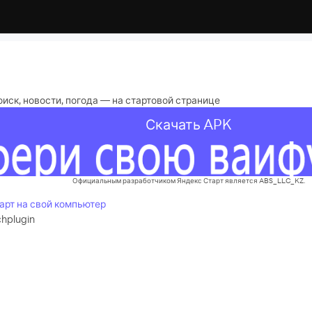
иск, новости, погода — на стартовой странице
Скачать APK
Официальным разработчиком Яндекс Старт является ABS_LLC_KZ.
арт на свой компьютер
chplugin