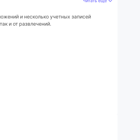
Читать ещё
риложений и учетных записей на своем ПК.
ложений и несколько учетных записей
ак и от развлечений.
ством высокой четкости версии для ПК!
гда под рукой удобный поиск, погода и
пример, ya.ru — главная Яндекса — или ваш
оиск Яндекса с быстрыми подсказками.
боты организации — больше не проблема, даже
надпись на картинке с более чем сотни разных