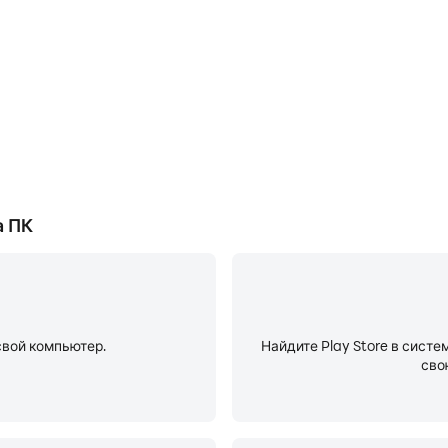
идео со всего мира на русском — в переводе и озвучке н
ного-много всего, о чём рассказывают и показывают на а
меню настроек, чтобы знать, кто звонит, даже если номер
елей сэкономят время и защитят от нежелательных разго
а ПК
свой компьютер.
Найдите Play Store в систе
сво