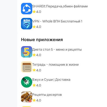
SHAREit:Передача,обмен файлами
4.0
VPN - Whale ВПН Бесплатный 1
4.0
Новые приложения
Диета стол 5 - меню и рецепты
4.0
Тетрадь - помощник в жизни
4.0
Вжух и Суши | Доставка
4.0
Рецепты десертов
4.0