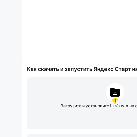
Перевод и озвучка видео. Ищите и смотрите в
гаджеты, научные открытия, рецепты и ещё м
французском и итальянском.
Защита от нежелательных звонков. Включите в 
5 миллионов организаций и отзывы пользоват
Как скачать и запустить Яндекс Старт н
1
Загрузите и установите LDPlayer на 