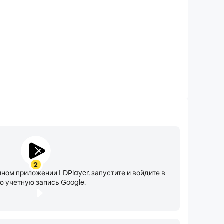
ейросетей Яндекса. Путешествия, автомобили,
нглийском, немецком, испанском,
а нет в контактах. База данных из более чем
воров.
2
мном приложении LDPlayer, запустите и войдите в
ю учетную запись Google.