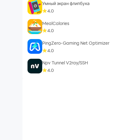
Умный экран флипбука
4.0
MealCalories
4.0
PingZero-Gaming Net Optimizer
4.0
Npv Tunnel V2ray/SSH
4.0