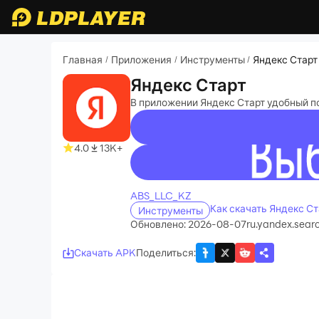
Главная
Приложения
Инструменты
Яндекс Старт
/
/
/
Яндекс Старт
В приложении Яндекс Старт удобный по
4.0
13K+
recommend
ABS_LLC_KZ
Как скачать Яндекс Ст
Инструменты
Обновлено: 2026-08-07
ru.yandex.sear
Скачать APK
Поделиться
: