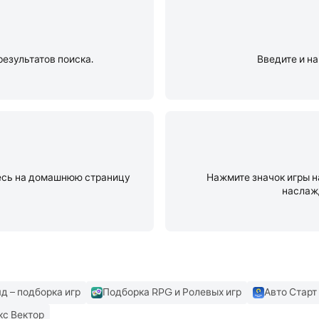
результатов поиска.
Введите и на
тесь на домашнюю страницу
Нажмите значок игры н
наслаж
яд – подборка игр
Подборка RPG и Ролевых игр
Авто Старт
кс Вектор