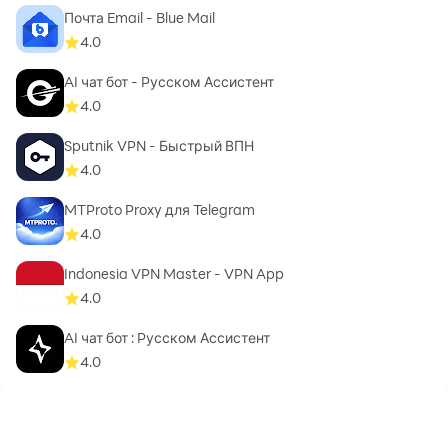
Почта Email - Blue Mail
4.0
AI чат бот - Pусском Ассистент
4.0
Sputnik VPN - Быстрый ВПН
4.0
MTProto Proxy для Telegram
4.0
Indonesia VPN Master - VPN App
4.0
AI чат бот : Pусском Ассистент
4.0