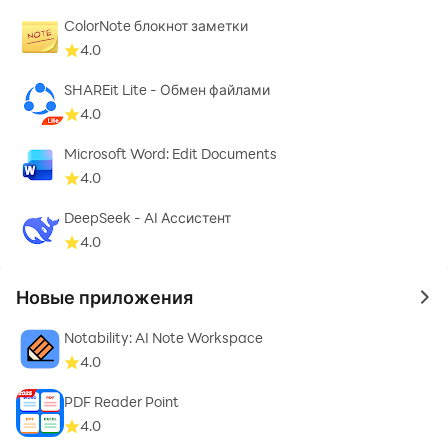
xz, tar.
ColorNote блокнот заметки
4.0
SHAREit Lite - Обмен файлами
4.0
Microsoft Word: Edit Documents
4.0
DeepSeek - AI Ассистент
4.0
Новые приложения
to 
Notability: AI Note Workspace
4.0
PDF Reader Point
4.0