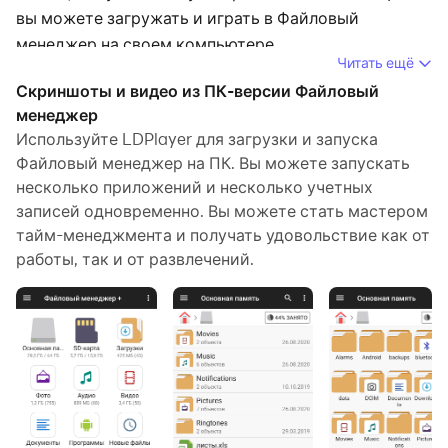
вы можете загружать и играть в Файловый
менеджер на своем компьютере.
Читать ещё
Запустив Файловый менеджер на компьютере, вы
Скриншоты и видео из ПК-версии Файловый
сможете четко просматривать страницы на
менеджер
большом экране, а управлять приложениями с
Используйте LDPlayer для загрузки и запуска
Файловый менеджер на ПК. Вы можете запускать
помощью мыши и клавиатуры происходит намного
несколько приложений и несколько учетных
быстрее, чем при использовании клавиатуры с
записей одновременно. Вы можете стать мастером
сенсорным экраном, и вам никогда не придется
тайм-менеджмента и получать удовольствие как от
беспокоиться о мощности вашего устройства.
работы, так и от развлечений.
Благодаря функциям многократного открытия и
синхронизации вы даже можете запускать
несколько приложений и учетных записей на своем
ПК.
Функция передачи файлов упрощает обмен
изображениями, видео и файлами.