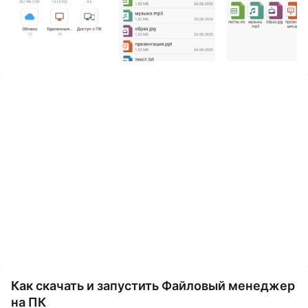
Загрузите Файловый менеджер и запустите его на
своем компьютере. Наслаждайтесь большим
экраном и качеством высокой четкости версии для
ПК!
Файловый менеджер + - это простой и мощный
Проводник для Android устройств, бесплатный,
быстрый и полнофункциональный. Благодаря
простому пользовательскому интерфейсу, он
чрезвычайно удобен в использовании. С помощью
Файловый менеджер + вы можете легко управлять
файлами и папками устройства, NAS (сетевыми
устройствами хранения данных) и облачными
сервисами - такими как Dropbox и Google Drive.
Вы можете управлять локальными и удаленными/
Как скачать и запустить Файловый менеджер
облачными хранилищами. Он поддерживает все
на ПК