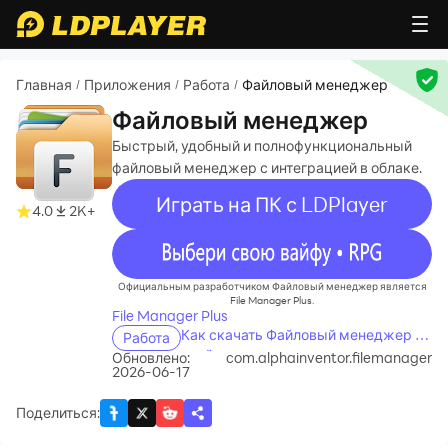
Главная
Приложения
Работа
Файловый менеджер
/
/
/
Файловый менеджер
Быстрый, удобный и полнофункциональный
файловый менеджер с интеграцией в облаке.
Играть на ПК с LDPlayer
4.0
2K+
recommend
Официальным разработчиком Файловый менеджер является
File Manager Plus.
File Manager Plus
Как скачать Файловый менеджер на
Работа
свой компьютер
Обновлено:
com.alphainventor.filemanager
2026-06-17
Поделиться
: