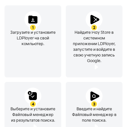
действия по управлению файлами (открытие,
поиск, навигация по каталогам, копирование и
вставка, вырезание, удаление, переименовывание,
сжатие, распаковка, перемещение, загрузки,
1
2
закладки, перестановка). Файловый менеджер +
Загрузите и установите
Найдите Play Store в
LDPlayer на свой
системном
поддерживает файлы мультимедиа и все основные
компьютер.
приложении LDPlayer,
форматы файлов, включая apk.
запустите и войдите в
свою учетную запись
Google.
Основные возможности Файловый менеджер + :
• Основная память: управляйте папками и файлами
на встроенной памяти вашего устройства.
• SD-карта: управляйте файлами и папками вашей
SD-карты.
4
3
• USB-устройства: управляйте файлами и папками
Выберите и установите
Введите и найдите
подключенных USB-устройств.
Файловый менеджер
Файловый менеджер в
• Загрузки: управляйте файлами (включая файлы
из результатов поиска.
поле поиска.