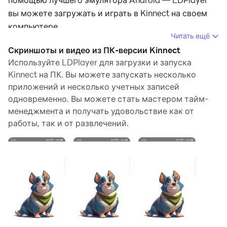
вы можете загружать и играть в Kinnect на своем
компьютере.
Читать ещё
Запустив Kinnect на компьютере, вы сможете четко
Скриншоты и видео из ПК-версии Kinnect
просматривать страницы на большом экране, а
Используйте LDPlayer для загрузки и запуска
управлять приложениями с помощью мыши и
Kinnect на ПК. Вы можете запускать несколько
приложений и несколько учетных записей
клавиатуры происходит намного быстрее, чем при
одновременно. Вы можете стать мастером тайм-
использовании клавиатуры с сенсорным экраном, и
менеджмента и получать удовольствие как от
вам никогда не придется беспокоиться о мощности
работы, так и от развлечений.
вашего устройства.
Благодаря функциям многократного открытия и
синхронизации вы даже можете запускать
несколько приложений и учетных записей на своем
ПК.
Функция передачи файлов упрощает обмен
изображениями, видео и файлами.