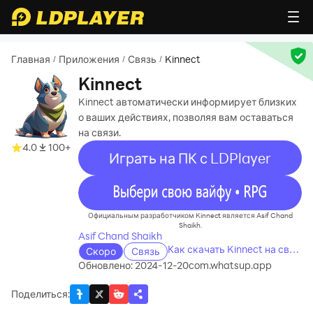
Главная
Приложения
Связь
Kinnect
/
/
/
Kinnect
Kinnect автоматически информирует близких
о ваших действиях, позволяя вам оставаться
на связи.
4.0
100+
Играть на ПК с LDPlayer
recommend
Официальным разработчиком Kinnect является Asif Chand
Shaikh.
Asif Chand Shaikh
Как скачать Kinnect на свой
Скоро
Связь
компьютер
Обновлено: 2024-12-20
com.whatsup.app
Поделиться
: