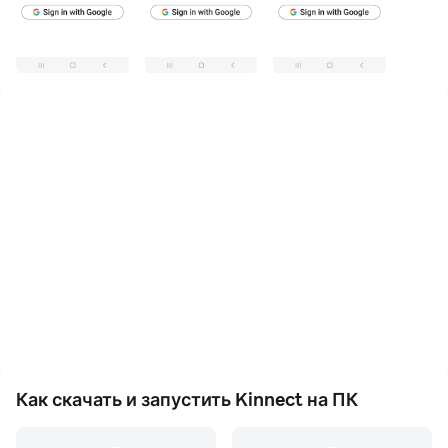
Загрузите Kinnect и запустите его на своем
компьютере. Наслаждайтесь большим экраном и
качеством высокой четкости версии для ПК!
Kinnect — это личное приложение для обмена
информацией о занятиях, созданное, чтобы помочь
вам легко оставаться на связи со своими близкими.
В современном занятом мире постоянные
сообщения и звонки могут быть утомительными, и
трудно всегда знать, когда кто-то доступен.
*Kinnect* решает эту проблему, молча делясь
вашими текущими действиями с наиболее
важными людьми, сообщая им, чем вы занимаетесь
и когда вы доступны, и все это без необходимости
постоянного общения.
Как скачать и запустить Kinnect на ПК
Приложение функционирует как личный календарь