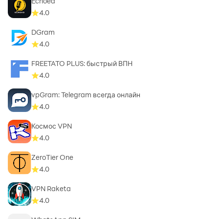
Echoed
способом. Независимо от того, регулируете ли вы
4.0
разницу во времени с семьей за границей или
DGram
просто избегаете прерываемых звонков, *Kinnect*
4.0
поможет вам без особых усилий синхронизировать
всех с вашей жизнью.
FREETATO PLUS: быстрый ВПН
4.0
vpGram: Telegram всегда онлайн
4.0
Космос VPN
4.0
ZeroTier One
4.0
VPN Raketa
4.0