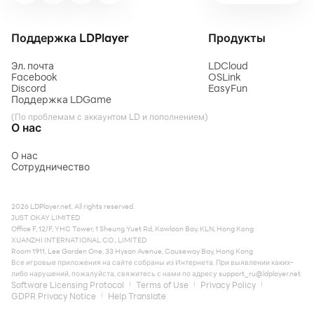
Поддержка LDPlayer
Продукты
Эл. почта
LDCloud
Facebook
OSLink
Discord
EasyFun
Поддержка LDGame
(По проблемам с аккаунтом LD и пополнением)
О нас
О нас
Сотрудничество
2026 LDPlayer.net. All rights reserved.
JUST OKAY LIMITED
Office F, 12/F, YHC Tower, 1 Sheung Yuet Rd, Kowloon Bay, KLN, Hong Kong
XUANZHI INTERNATIONAL CO., LIMITED
Room 1911, Lee Garden One, 33 Hysan Avenue, Causeway Bay, Hong Kong
Все игровые приложения на сайте собраны из Интернета. При выявлении каких-
либо нарушений, пожалуйста, свяжитесь с нами по адресу
support_ru@ldplayer.net
Software Licensing Protocol
Terms of Use
Privacy Policy
GDPR Privacy Notice
Help Translate