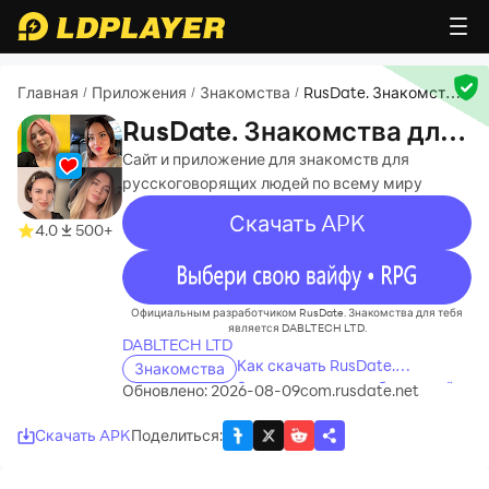
Главная
Приложения
Знакомства
RusDate. Знакомства
/
/
/
для тебя
RusDate. Знакомства для
тебя
Сайт и приложение для знакомств для
русскоговорящих людей по всему миру
Скачать APK
4.0
500+
recommend
Официальным разработчиком RusDate. Знакомства для тебя
является DABLTECH LTD.
DABLTECH LTD
Как скачать RusDate.
Знакомства
Знакомства для тебя на свой
Обновлено: 2026-08-09
com.rusdate.net
компьютер
Скачать APK
Поделиться
: