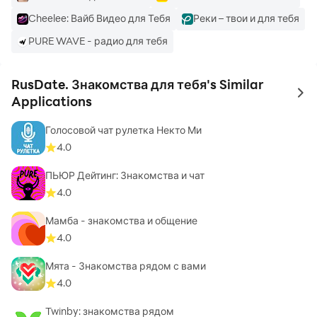
- Виртуальные подарки демонстрируют внимание и
Cheelee: Вайб Видео для Тебя
Реки – твои и для тебя
симпатию к собеседнику.
PURE WAVE - радио для тебя
- Бесплатные монеты за активность — бонусы для
подарков и улучшения профиля.
RusDate. Знакомства для тебя's Similar
- Умный ассистент с готовыми фразами для начала
to 
Applications
беседы помогает легко начать общение и повышает
шанс получить ответ.
Голосовой чат рулетка Некто Ми
4.0
Приватность и безопасность:
ПЬЮР Дейтинг: Знакомства и чат
- Режим «Невидимка» позволяет оставаться
4.0
незамеченными при поиске и просмотре анкет.
- Ручная проверка фото и профилей опытными
Мамба - знакомства и общение
модераторами помогает оставлять в приложении
4.0
только .
Мята - Знакомства рядом с вами
- Верификация в 4 этапа — фото, e-mail, номер
4.0
телефона и социальные сети — гарантируют
общение только с настоящими людьми.
Twinby: знакомства рядом