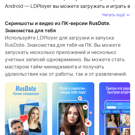
Android — LDPlayer вы можете загружать и играть в
RusDate. Знакомства для тебя на своем
Читать ещё
компьютере.
Скриншоты и видео из ПК-версии RusDate.
Знакомства для тебя
Запустив RusDate. Знакомства для тебя на
Используйте LDPlayer для загрузки и запуска
компьютере, вы сможете четко просматривать
RusDate. Знакомства для тебя на ПК. Вы можете
страницы на большом экране, а управлять
запускать несколько приложений и несколько
приложениями с помощью мыши и клавиатуры
учетных записей одновременно. Вы можете стать
происходит намного быстрее, чем при
мастером тайм-менеджмента и получать
использовании клавиатуры с сенсорным экраном, и
удовольствие как от работы, так и от развлечений.
вам никогда не придется беспокоиться о мощности
вашего устройства.
Благодаря функциям многократного открытия и
синхронизации вы даже можете запускать
несколько приложений и учетных записей на своем
ПК.