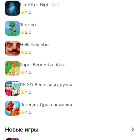
LifeAfter: Night falls
4.0
Terraria
2.0
Hello Neighbor
3.0
Super Bear Adventure
4.0
PK XD: Веселье и друзья
4.0
Легенды Дракономании
4.0
Новые игры
to 