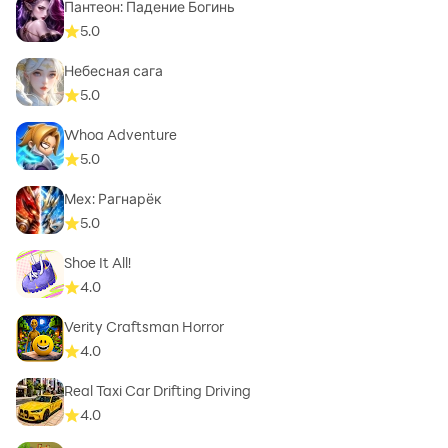
Пантеон: Падение Богинь
5.0
Небесная сага
5.0
Whoa Adventure
5.0
Мех: Рагнарёк
5.0
Shoe It All!
4.0
Verity Craftsman Horror
4.0
Real Taxi Car Drifting Driving
4.0