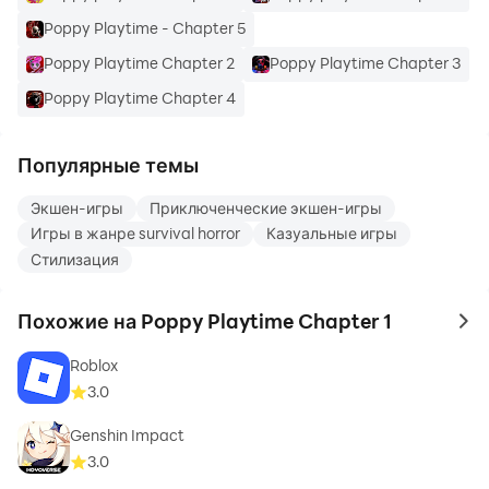
Poppy Playtime - Chapter 5
Poppy Playtime Chapter 2
Poppy Playtime Chapter 3
Poppy Playtime Chapter 4
Популярные темы
Экшен-игры
Приключенческие экшен-игры
Игры в жанре survival horror
Казуальные игры
Стилизация
Похожие на Poppy Playtime Chapter 1
to 
Roblox
3.0
Genshin Impact
3.0