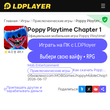
Главная
Игры
Приключенческие игры
Poppy Playtime
/
/
/
Chapter 1
Poppy Playtime Chapter 1
Официальная мобильная игра Poppy Playtime!
Играть на ПК с LDPlayer
4.0
4K+
recommend
Mob Entertainment
Как скачать Poppy
Приключенческие игры
Playtime Chapter 1
Обновлено:
com.MOBGames.PoppyMobileChap1
2026-06-17
на свой компьютер
Приглашать других и
Поделиться
:
зарабатывать деньги