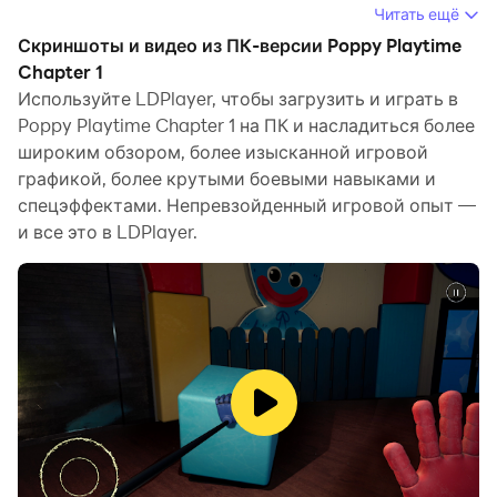
загружать и играть в Poppy Playtime Chapter 1 на
Читать ещё
своем компьютере.
Скриншоты и видео из ПК-версии Poppy Playtime
Chapter 1
Запустив Poppy Playtime Chapter 1 на компьютере,
Используйте LDPlayer, чтобы загрузить и играть в
вы сможете четко просматривать страницы на
Poppy Playtime Chapter 1 на ПК и насладиться более
большом экране, а управлять приложениями с
широким обзором, более изысканной игровой
помощью мыши и клавиатуры происходит намного
графикой, более крутыми боевыми навыками и
быстрее, чем при использовании клавиатуры с
спецэффектами. Непревзойденный игровой опыт —
сенсорным экраном, и вам никогда не придется
и все это в LDPlayer.
беспокоиться о мощности вашего устройства.
Благодаря функциям многократного открытия и
синхронизации вы даже можете запускать
несколько приложений и учетных записей на своем
ПК.
Функция передачи файлов упрощает обмен
изображениями, видео и файлами.