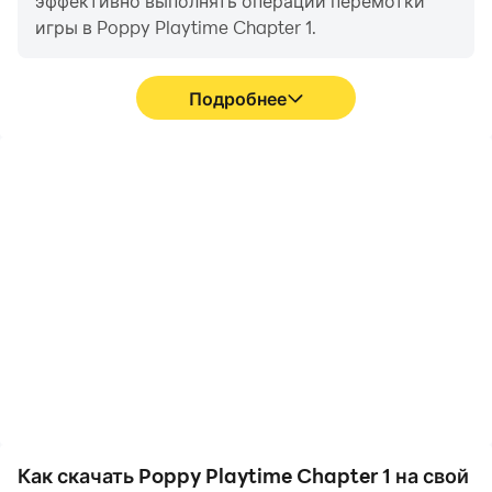
эффективно выполнять операции перемотки
игры в Poppy Playtime Chapter 1.
Подробнее
Высокий FPS
Запись видео
Благодаря поддержке
Вы можете легко
высокого FPS игровой
записывать свои
экран Poppy Playtime
игровые показатели и
Chapter 1 становится
процесс работы в
более плавным, а
формате Poppy Playtime
движения более
Chapter 1, что поможет
последовательными,
вам изучить и улучшить
что улучшает
свои навыки вождения,
визуальное восприятие
или поделиться своим
и погружение в игры
игровым опытом и
Poppy Playtime Chapter
достижениями с
1.
другими игроками.
Как скачать Poppy Playtime Chapter 1 на свой