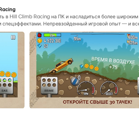
Racing
зный дизайн трасс, богатая местность и изменения окр
ть в Hill Climb Racing на ПК и насладиться более широки
 спецэффектами. Непревзойденный игровой опыт — и все 
о записывать все увлекательные и интересные соревнова
. Начните скачивать и играть в Hill Climb Racing на сво
ь сквозь препятствия, даже без интернета!
оторый собирается отправиться туда, куда ещё не ступа
корит все самые высокие вершины в округе!
ит вам преодолеть каждый из уникальных подъёмов. Пол
спорт, и путешествуйте ещё дальше. Однако будьте остор
бензиновом крематории заканчивается довольно быстро.