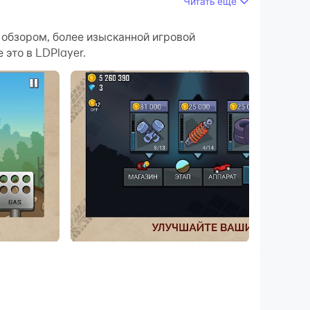
Читать ещё
ужающей среды станут более реалистичными и
м обзором, более изысканной игровой
это в LDPlayer.
ния и игровой контент, чем очень удобно
ем компьютере прямо сейчас!
ло колесо машины. Законы физики его не
учайте призы за рискованные трюки,
ожны — шея у Билла уже не такая крепкая,