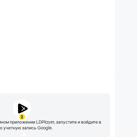
жим «Не беспокоить»
» позволит вам не отвлекаться назойливыми
емя игры в Hill Climb Racing, гарантируя, что вы
мя соревнований, получите лучший игровой опыт и
ие результаты на соревнованиях.
2
мном приложении LDPlayer, запустите и войдите в
ю учетную запись Google.