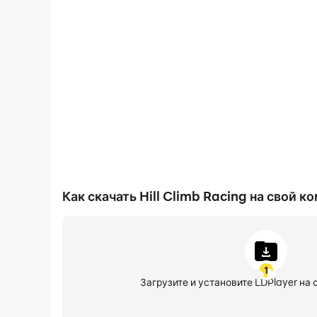
Запись видео
Вы можете легко записывать свои игровые пока
формате Hill Climb Racing, что поможет вам изу
вождения, или поделиться своим игровым опыто
игроками.
Как скачать Hill Climb Racing на свой 
1
Загрузите и установите LDPlayer на 