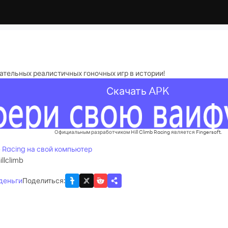
тельных реалистичных гоночных игр в истории!
Скачать APK
Официальным разработчиком Hill Climb Racing является Fingersoft.
mb Racing на свой компьютер
illclimb
 деньги
Поделиться
: