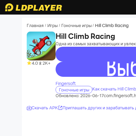
Главная
Игры
Гоночные игры
Hill Climb Racing
/
/
/
Hill Climb Racing
Одна из самых захватывающих и увлека
4.0
2K+
recommend
Fingersoft
Как скачать Hill Cli
Гоночные игры
Обновлено: 2026-06-17
com.fingersoft.h
Скачать APK
Приглашать других и зарабатывать