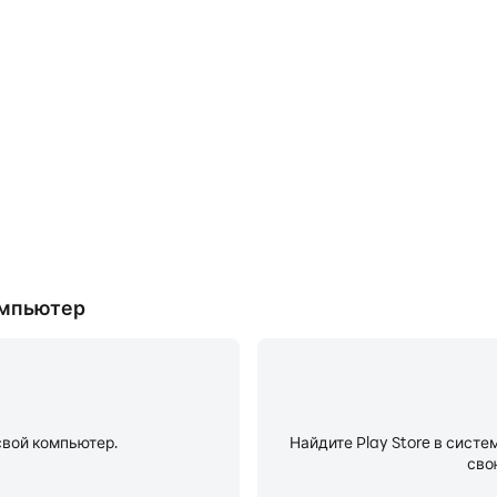
Ре
затели и процесс работы в
Режим «Не беспокоить
чить и улучшить свои навыки
телефонными звонками во вр
м и достижениями с другими
будете сосредоточены во вре
более высок
компьютер
свой компьютер.
Найдите Play Store в систе
сво