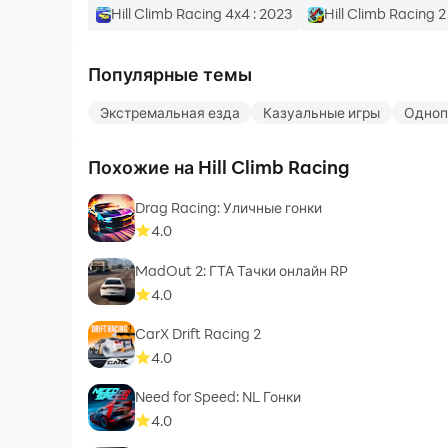
Hill Climb Racing 4x4 : 2023
Hill Climb Racing 2
Популярные темы
Экстремальная езда
Казуальные игры
Одноп
Похожие на Hill Climb Racing
Drag Racing: Уличные гонки
4.0
MadOut 2: ГТА Тачки онлайн RP
4.0
CarX Drift Racing 2
4.0
Need for Speed: NL Гонки
4.0