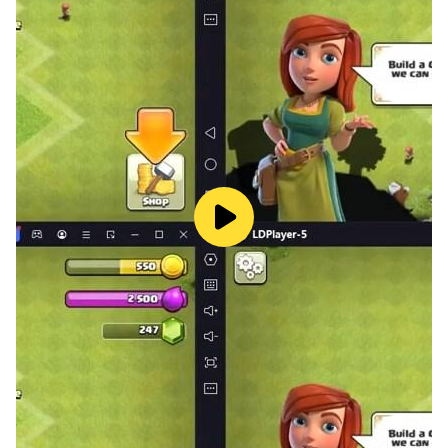
Вы также найдете редких героев-лордов с
эксклюзивными навыками лорда. Соберите их,
чтобы усилить всю фракцию!
2. Больше захватывающих битв с боссами.
Эпические драконы, сильные големы, Бессмертный
Бык, Повелитель Стикса, Завоеватель и множество
других боссов готовы бросить вам вызов!
Сразитесь с этими грозными противниками в
режимах босса гильдии, «Разлом пустоты»,
«Кодекс бессмертных» и других, чтобы получить
свою долю лучших сокровищ Тиа.
3. Разнообразные элементы RPG.
Добывайте редкие ресурсы на уровнях подземелья,
где вас поджидают жуткие монстры. Усиливайте и
улучшайте характеристики своего героя, собирая