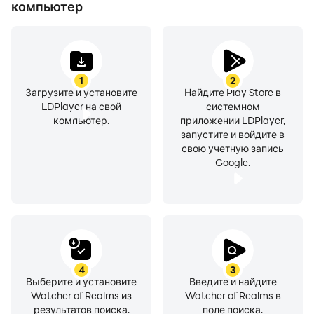
позволит продемонстрировать ваши навыки.
компьютер
Благодаря нескольким темам PvP вы сможете
подняться в рейтинге игроков и проложить свой
путь к вершине!
1
2
Загрузите и установите
Найдите Play Store в
7. Грандиозное устройство мира, богатые
LDPlayer на свой
системном
сюжетные линии.
компьютер.
приложении LDPlayer,
Исследуйте множество глав, карт и уровней.
запустите и войдите в
свою учетную запись
Эпическая история фракций и героев позволит вам
Google.
погрузиться в мир магии Тиа. У каждого героя есть
уникальная предыстория, которую вам предстоит
узнать!
Важно:
4
3
*Watcher of Realms поддерживает английский,
Выберите и установите
Введите и найдите
немецкий, французский, испанский, португальский,
Watcher of Realms из
Watcher of Realms в
результатов поиска.
поле поиска.
итальянский, индонезийский и русский языки. Мы