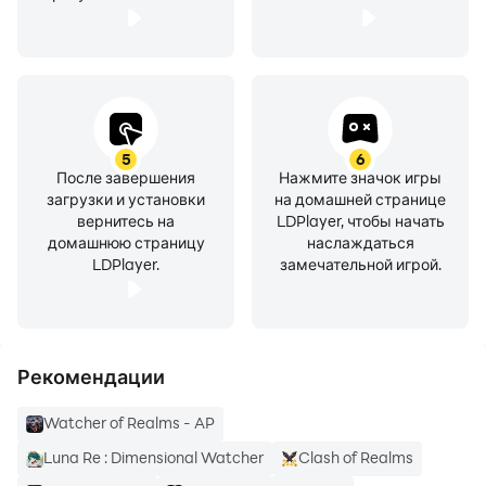
понимаем, что ролевые игры всегда лучше
воспринимаются игроками на их родном языке,
поэтому мы работаем над добавлением новых
языков в игру!
5
6
Официальный сайт:
После завершения
Нажмите значок игры
https://www.watcherofrealms.com/
загрузки и установки
на домашней странице
вернитесь на
LDPlayer, чтобы начать
Facebook:
домашнюю страницу
наслаждаться
https://www.facebook.com/WatcherofRealms/
LDPlayer.
замечательной игрой.
Discord: https://discord.gg/Vn8UpGF
YouTube:
https://www.youtube.com/@WatcherofRealmsOfficial
Reddit:
Рекомендации
https://www.reddit.com/r/WatcherofRealmsGame/
Watcher of Realms - AP
Luna Re : Dimensional Watcher
Clash of Realms