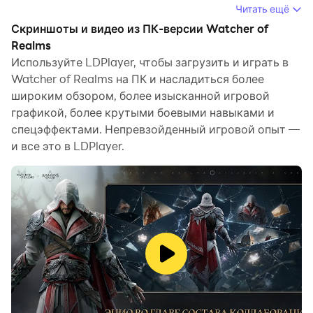
Читать ещё
Watcher of Realms.
Скриншоты и видео из ПК-версии Watcher of
Когда вы играете в Watcher of Realms на
Realms
компьютере, будучи новичком и желающим
Используйте LDPlayer, чтобы загрузить и играть в
Watcher of Realms на ПК и насладиться более
запустить новую учетную запись, функции
широким обзором, более изысканной игровой
многооконности и синхронизатора очень полезны
графикой, более крутыми боевыми навыками и
для первого реролла. Вы можете использовать их
спецэффектами. Непревзойденный игровой опыт —
для копирования нескольких эмуляторов и запуска
и все это в LDPlayer.
процесса синхронизации. Привяжите свой аккаунт,
пока не нарисуете любимого героя.
Кроме того, запись действий — отличный вариант
для игр, требующих повышения уровня и
выполнения заданий! Запустите синхронизатор и
запишите свои действия, а затем повторите
действия главного экземпляра в реальном времени.
Сделав это, вы можете одновременно запустить 2
или более учетных записи. Вы всегда можете