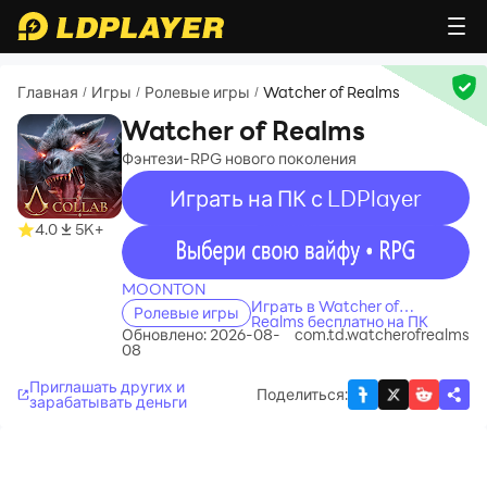
Главная
Игры
Ролевые игры
Watcher of Realms
/
/
/
Watcher of Realms
Фэнтези-RPG нового поколения
Играть на ПК с LDPlayer
4.0
5K+
recommend
MOONTON
Играть в Watcher of
Ролевые игры
Realms бесплатно на ПК
Обновлено: 2026-08-
com.td.watcherofrealms
08
Приглашать других и
Поделиться
:
зарабатывать деньги