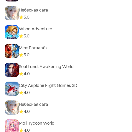
Небесная сага
5.0
Whoa Adventure
5.0
Мех: Рагнарёк
5.0
Soul Land: Awakening World
4.0
City Airplane Flight Games 3D
4.0
Небесная сага
4.0
Mall Tycoon World
4.0