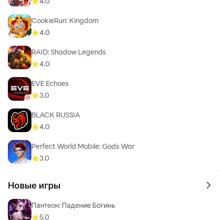
4.0
CookieRun: Kingdom
4.0
RAID: Shadow Legends
4.0
EVE Echoes
3.0
BLACK RUSSIA
4.0
Perfect World Mobile: Gods War
3.0
Новые игры
to 
Пантеон: Падение Богинь
5.0