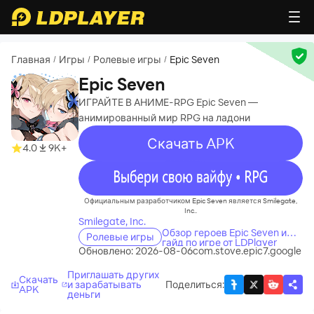
Главная
Игры
Ролевые игры
Epic Seven
/
/
/
Epic Seven
ИГРАЙТЕ В АНИМЕ-RPG Epic Seven —
анимированный мир RPG на ладони
Скачать APK
4.0
9K+
recommend
Официальным разработчиком Epic Seven является Smilegate,
Inc..
Smilegate, Inc.
Обзор героев Epic Seven и
Ролевые игры
гайд по игре от LDPlayer
Обновлено: 2026-08-06
com.stove.epic7.google
Приглашать других
Скачать
и зарабатывать
Поделиться
:
APK
деньги