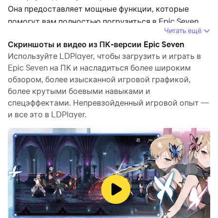
Она предоставляет мощные функции, которые
помогут вам полностью погрузиться в Epic Seven.
Читать ещё
Когда вы играете в Epic Seven на компьютере,
Скриншоты и видео из ПК-версии Epic Seven
будучи новичком и желающим запустить новую
Используйте LDPlayer, чтобы загрузить и играть в
учетную запись, функции многооконности и
Epic Seven на ПК и насладиться более широким
обзором, более изысканной игровой графикой,
синхронизатора очень полезны для первого
более крутыми боевыми навыками и
реролла. Вы можете использовать их для
спецэффектами. Непревзойденный игровой опыт —
копирования нескольких эмуляторов и запуска
и все это в LDPlayer.
процесса синхронизации. Привяжите свой аккаунт,
пока не нарисуете любимого героя.
Кроме того, запись действий — отличный вариант
для игр, требующих повышения уровня и
выполнения заданий! Запустите синхронизатор и
запишите свои действия, а затем повторите
действия главного экземпляра в реальном времени.
Сделав это, вы можете одновременно запустить 2