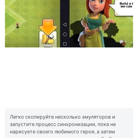
time.
Challenge your fellow Heirs and prove your strength!
Try it out now!
※ Supported on Android 6.0 and above. Not supported
on Galaxy S4 and under.
※ Epic Seven is available in English, Korean, Chinese
(Traditional), German, French, Spanish, Portuguese
and Thai.
[Access Permission Information]
Required Access Permission: None
Optional Access Permission: None
Легко скопируйте несколько эмуляторов и
запустите процесс синхронизации, пока не
нарисуете своего любимого героя, а затем
[More information about Epic Seven]