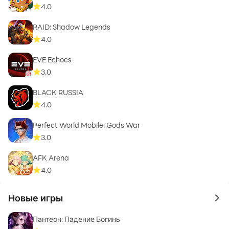
4.0
RAID: Shadow Legends
4.0
EVE Echoes
3.0
BLACK RUSSIA
4.0
Perfect World Mobile: Gods War
3.0
AFK Arena
4.0
Новые игры
to 
Пантеон: Падение Богинь