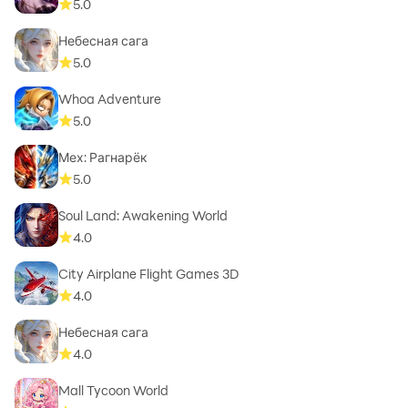
5.0
Небесная сага
5.0
Whoa Adventure
5.0
Мех: Рагнарёк
5.0
Soul Land: Awakening World
4.0
City Airplane Flight Games 3D
4.0
Небесная сага
4.0
Mall Tycoon World