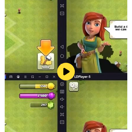
● PvP Arena
Who will achieve fame and victory in the Arena?
Showcase your unique strategy to the world every
season!
● For Guild and Glory!
Full of intense 3v3 battles, Guild Wars are here!
Work with your Guild members to become the
strongest Guild!
● World Boss mode is here!
The World Boss has awakened!
Fight with up to 16 Heroes in a battle of epic
proportions!
● World Arena now available!
Battle against players from all around the world in real