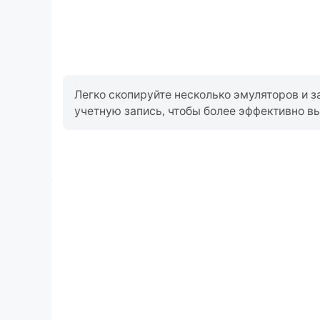
Легко скопируйте несколько эмуляторов и з
учетную запись, чтобы более эффективно вы
Высокий FPS
Благодаря поддержке высокого FPS игровой э
становится более плавным, а движения более
улучшает визуальное восприятие и погружение в