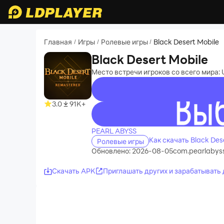
Главная
Игры
Ролевые игры
Black Desert Mobile
/
/
/
Black Desert Mobile
Место встречи игроков со всего мира: U
3.0
91K+
recommend
PEARL ABYSS
Как скачать Black Des
Ролевые игры
Обновлено: 2026-08-05
com.pearlabyss
Скачать APK
Приглашать других и зарабатывать