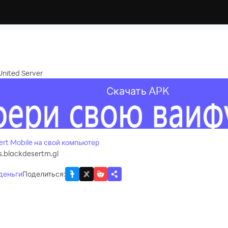
nited Server
Скачать APK
recommend
ert Mobile на свой компьютер
.blackdesertm.gl
 деньги
Поделиться
: