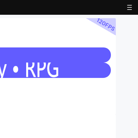
120
FPS