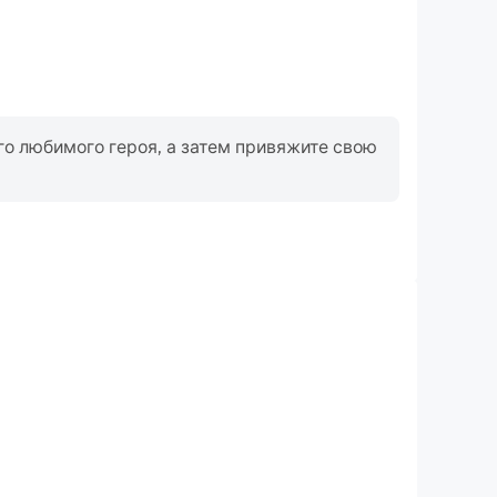
го любимого героя, а затем привяжите свою
Клавиатура и мышь
кам необходимо выполнять частые операции, такие
 выбор навыков, бой и т. д., а клавиатура и мышь
ее удобный и быстрый отклик на операции.