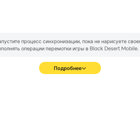
апустите процесс синхронизации, пока не нарисуете свое
полнять операции перемотки игры в Black Desert Mobile.
Подробнее
кран Black Desert Mobile
В Black Desert Mobile игро
 последовательными, что
как перемещение персонажей,
 игры Black Desert Mobile.
могут обеспечить бол