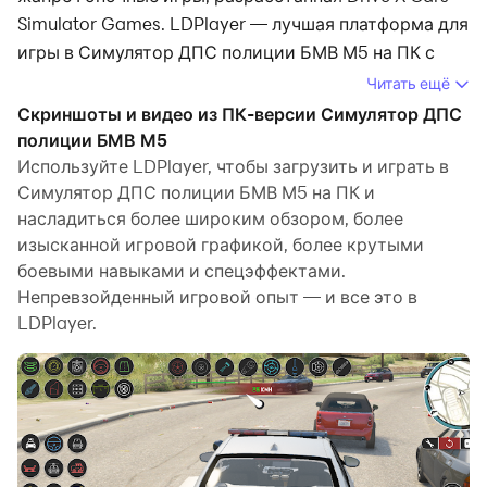
Simulator Games. LDPlayer — лучшая платформа для
игры в Симулятор ДПС полиции БМВ М5 на ПК с
Windows. Она предоставляет мощные функции,
Читать ещё
которые помогут вам полностью погрузиться в
Скриншоты и видео из ПК-версии Симулятор ДПС
Симулятор ДПС полиции БМВ М5.
полиции БМВ М5
Используйте LDPlayer, чтобы загрузить и играть в
Когда вы играете в Симулятор ДПС полиции БМВ
Симулятор ДПС полиции БМВ М5 на ПК и
М5 на своем компьютере и хотите использовать
насладиться более широким обзором, более
собственный геймпад для управления игрой,
изысканной игровой графикой, более крутыми
обнаружение геймпада, автоматически
боевыми навыками и спецэффектами.
активируемое LDPlayer, поможет вам настроить
Непревзойденный игровой опыт — и все это в
LDPlayer.
управление в несколько простых кликов и
насладиться более захватывающим опытом.
гоночные сцены и испытания.
Благодаря высокой частоте кадров разнообразный
дизайн трасс, богатая местность и изменения
окружающей среды станут более реалистичными и