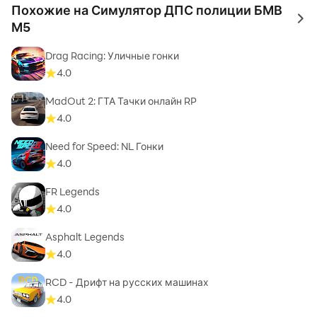
Похожие на Симулятор ДПС полиции БМВ
to 
М5
Drag Racing: Уличные гонки
4.0
MadOut 2: ГТА Тачки онлайн RP
4.0
Need for Speed: NL Гонки
4.0
FR Legends
4.0
Asphalt Legends
4.0
RCD - Дрифт на русских машинах
4.0