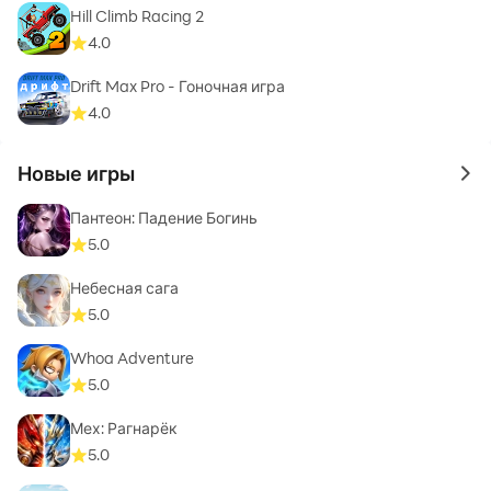
Hill Climb Racing 2
4.0
Drift Max Pro - Гоночная игра
4.0
Новые игры
to 
Пантеон: Падение Богинь
5.0
Небесная сага
5.0
Whoa Adventure
5.0
Мех: Рагнарёк
5.0