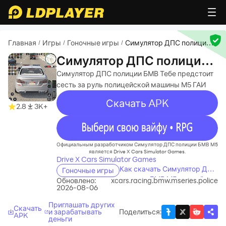
Главная
Игры
Гоночные игры
Симулятор ДПС полиции
/
/
/
БМВ М5
Симулятор ДПС полиции
БМВ М5
Симулятор ДПС полиции БМВ Тебе предстоит
сесть за руль полицейской машины М5 ГАИ
Скачать APK
2.8
3K+
recommend
Официальным разработчиком Симулятор ДПС полиции БМВ М5
является Drive X Cars Simulator Games.
Drive X Cars Simulator Games
Как скачать Симулятор ДПС
Гоночные игры
полиции БМВ М5 на свой
Обновлено:
xcars.racing.bmw.mseries.police
2026-08-06
компьютер
Приглашать других
Скачать
и зарабатывать
Поделиться
:
APK
деньги