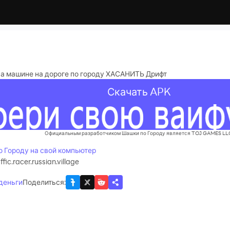
 на машине на дороге по городу ХАСАНИТЬ Дрифт
Скачать APK
Официальным разработчиком Шашки по Городу является TOJ GAMES LL
о Городу на свой компьютер
fic.racer.russian.village
 деньги
Поделиться
: