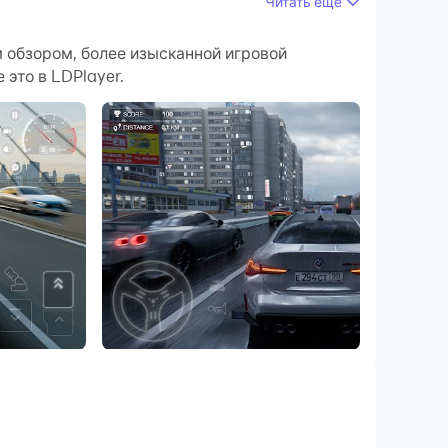
Читать ещё
ужающей среды станут более реалистичными и
м обзором, более изысканной игровой
это в LDPlayer.
ния и игровой контент, чем очень удобно
ем компьютере прямо сейчас!
х на приоре. Суетолог и обгон на максимум.
ует любителей этого жанра. В игре гонки
деревень. Разработчики создали
различным дорогам, отрабатывать навыки
ое симулятор автомобилей. Это просто суета
онии, Германии.