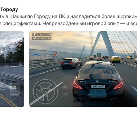
 Городу
зный дизайн трасс, богатая местность и изменения окр
ать в Шашки по Городу на ПК и насладиться более широки
 спецэффектами. Непревзойденный игровой опыт — и все 
о записывать все увлекательные и интересные соревнова
. Начните скачивать и играть в Шашки по Городу на сво
ашине по городу.
их и японских машинах подрифтуйте. Хасанить на машина
и динамичная гоночная игра, которая наверняка заинтерес
одящих атмосферу провинциальных российских городов и 
тализированными пейзажами. Участник будет ездить по 
гровым процессом.
 гонки, обгоны машин, дрифт, аварии, краш и многое друг
 Дрифт на русских машинах и импортных машинах типа Яп