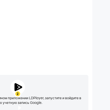
жим «Не беспокоить»
» позволит вам не отвлекаться назойливыми
емя игры в Шашки по Городу, гарантируя, что вы
мя соревнований, получите лучший игровой опыт и
ие результаты на соревнованиях.
2
мном приложении LDPlayer, запустите и войдите в
ю учетную запись Google.