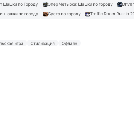
т Шашки по Городу
Опер Четырка: Шашки по городу
Drive
и: шашки по городу
Суета по городу
Traffic Racer Russia 
льская игра
Стилизация
Офлайн