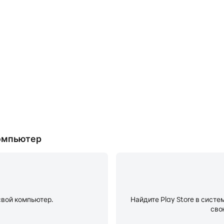
Ре
затели и процесс работы в
Режим «Не беспокоить
ить и улучшить свои навыки
телефонными звонками во вр
м и достижениями с другими
будете сосредоточены во вре
более высок
компьютер
свой компьютер.
Найдите Play Store в систе
сво