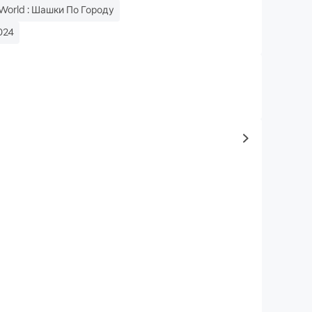
 World : Шашки По Городу
2024
to same typ