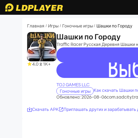
Главная
Игры
Гоночные игры
Шашки по Городу
/
/
/
Шашки по Городу
Traffic Racer Русская Деревня Шашки
4.0
1K+
recommend
TOJ GAMES LLC
Как скачать Шашки п
Гоночные игры
Обновлено: 2026-08-06
com.sadcity.traf
Скачать APK
Приглашать других и зарабатывать