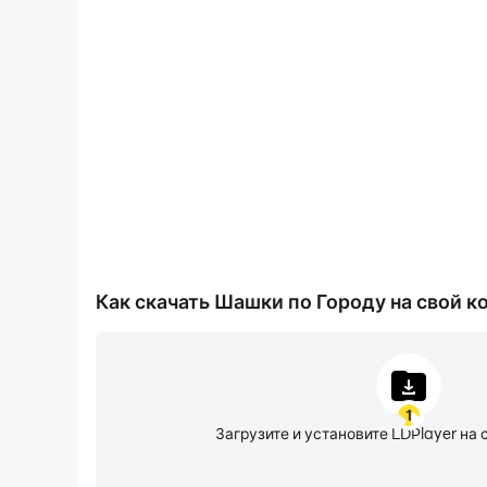
Запись видео
Вы можете легко записывать свои игровые пока
формате Шашки по Городу, что поможет вам изуч
вождения, или поделиться своим игровым опыто
игроками.
Как скачать Шашки по Городу на свой 
1
Загрузите и установите LDPlayer на 