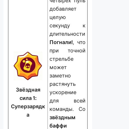
четырёх пуль
добавляет
целую
секунду к
длительности
Погнали!
, что
при точной
стрельбе
может
заметно
растянуть
Звёздная
ускорение
сила 1:
для всей
Суперзарядк
команды. Со
а
звёздным
баффи