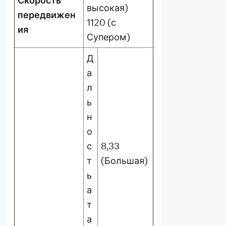
Скорость
высокая)
передвижен
1120 (с
ия
Супером)
Д
а
л
ь
н
о
с
8,33
т
(Большая)
ь
а
т
а