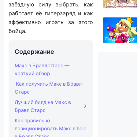
звёздную силу выбрать, как
Гайд на Финкса
Бравл Старс:
работает её гиперзаряд и как
лучший билд,
гаджеты и
советы
эффективно играть за этого
бойца.
Гайд на Мэнди 
Бравл Старс:
лучший билд,
Содержание
гаджеты и
советы
Макс в Бравл Старс —
краткий обзор
Как получить Макс в Бравл
Старс
Лучший билд на Макс в
Бравл Старс
Как правильно
позиционировать Макс в бою
в Бравл Старс