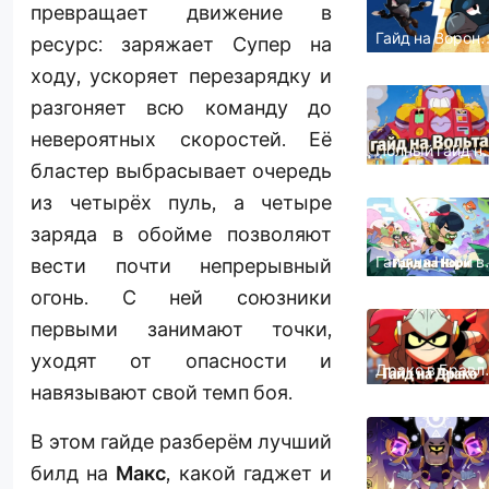
превращает движение в
Гайд на Ворона
ресурс: заряжает Супер на
Бравл Старс:
лучший билд,
ходу, ускоряет перезарядку и
гаджет и сове
разгоняет всю команду до
невероятных скоростей. Её
Полный гайд н
Вольта в Бравл
бластер выбрасывает очередь
Старс: лучший
билд, гаджеты 
из четырёх пуль, а четыре
советы
заряда в обойме позволяют
Гайд на Нори в
вести почти непрерывный
Бравл Старс:
лучший билд,
огонь. С ней союзники
гаджеты и
советы
первыми занимают точки,
уходят от опасности и
Драко в Бравл
Старс:
навязывают свой темп боя.
подробный гай
и лучший билд
В этом гайде разберём лучший
билд на
Макс
, какой гаджет и