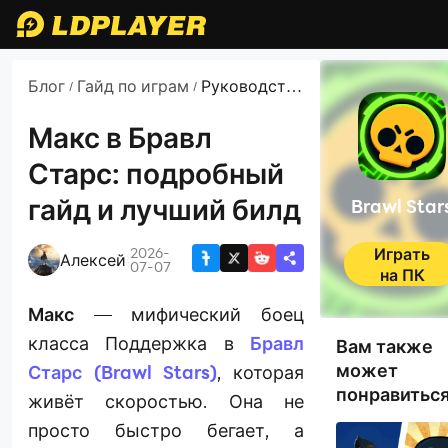
Блог
Гайд по играм
Руководства
/
/
и новости по
Brawl Stars
Макс в Бравл
Старс: подробный
гайд и лучший билд
Brawl Star
2026-
Играть
Алексей
|
07-07
на ПК
Макс
— мифический боец
класса Поддержка в
Бравл
Вам также
может
Старс (Brawl Stars)
, которая
понравитьс
живёт скоростью. Она не
просто быстро бегает, а