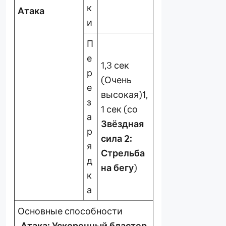
к
Атака
и
П
е
1,3 сек
р
(Очень
е
высокая)1,
з
1 сек (со
а
Звёздная
р
сила 2:
я
Стрельба
д
на бегу
)
к
а
Основные способности
Атака: Ускоренный бластер