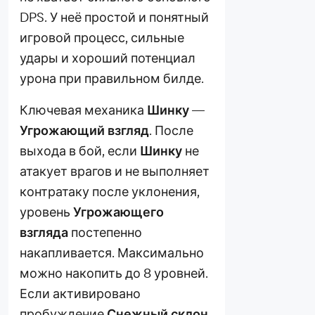
DPS. У неё простой и понятный
игровой процесс, сильные
удары и хороший потенциал
урона при правильном билде.
Ключевая механика
Шинку
—
Угрожающий взгляд
. После
выхода в бой, если
Шинку
не
атакует врагов и не выполняет
контратаку после уклонения,
уровень
Угрожающего
взгляда
постепенно
накапливается. Максимально
можно накопить до 8 уровней.
Если активировано
пробуждение
Снежный склон
,