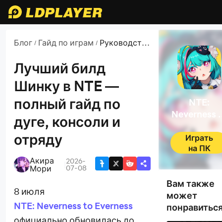
Блог
Гайд по играм
Руководства
/
/
и новости по
NTE:
Лучший билд
Neverness to
Шинку в NTE —
Everness
полный гайд по
NTE:
Neverness 
дуге, консоли и
Everness
отряду
Играть
на ПК
Акира
2026-
|
Мори
07-08
Вам также
8 июля
может
NTE: Neverness to Everness
понравитьс
официально обновилась до