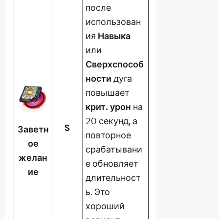
после
использован
ия
Навыка
или
Сверхспособ
ности
дуга
повышает
крит. урон
на
20 секунд, а
S
Заветн
повторное
ое
срабатывани
желан
е обновляет
ие
длительност
ь. Это
хороший