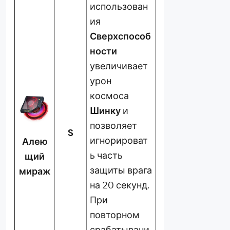
использован
ия
Сверхспособ
ности
увеличивает
урон
космоса
Шинку
и
позволяет
S
игнорироват
Алею
ь часть
щий
защиты врага
мираж
на 20 секунд.
При
повторном
срабатывани