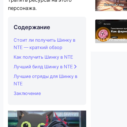
Событие
персонажа.
«Теневые
прятки» в NTE
1.2: как быстро
пройти
Содержание
NTE 999 ночей:
Стоит ли получить Шинку в
как эффективн
NTE — краткий обзор
фармить
Таинственные
пуговицы
Как получить Шинку в NTE
Лучший билд Шинку в NTE
Лучшие отряды для Шинку в
NTE
Заключение