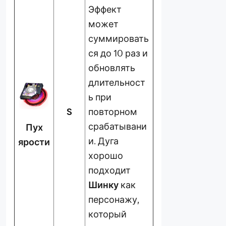
Эффект
может
суммировать
ся до 10 раз и
обновлять
длительност
ь при
S
повторном
срабатывани
Пух
и. Дуга
ярости
хорошо
подходит
Шинку
как
персонажу,
который