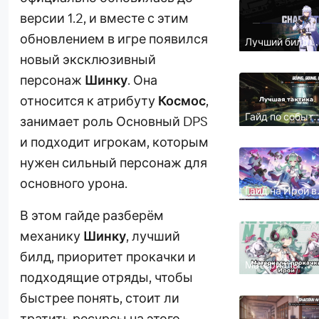
версии 1.2, и вместе с этим
обновлением в игре появился
Лучший билд
Байканга в NTE
новый эксклюзивный
— полный гайд
по дуге, консо
персонаж
Шинку
. Она
и отряду
относится к атрибуту
Космос
,
Гайд по событ
занимает роль Основный DPS
«Раз, два,
продано!» в NT
и подходит игрокам, которым
1.2: как быстро
пройти
нужен сильный персонаж для
основного урона.
Гайд на Ирой в
NTE — лучший
билд, дуга,
В этом гайде разберём
консоль и
отряды
механику
Шинку
, лучший
билд, приоритет прокачки и
Материалы
прокачки Ирой
подходящие отряды, чтобы
NTE 1.2 — все
ресурсы и где
быстрее понять, стоит ли
фармить
тратить ресурсы на этого