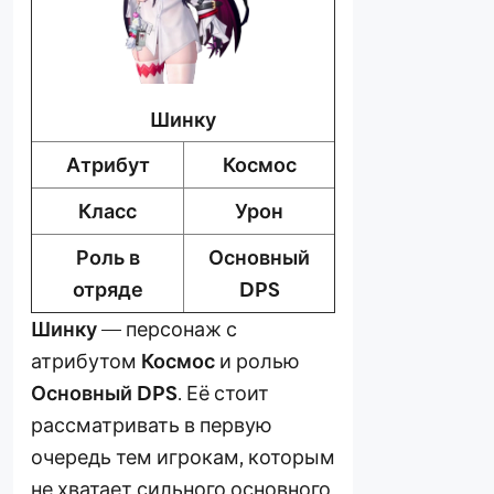
Шинку
Атрибут
Космос
Класс
Урон
Роль в
Основный
отряде
DPS
Шинку
— персонаж с
атрибутом
Космос
и ролью
Основный
DPS
. Её стоит
рассматривать в первую
очередь тем игрокам, которым
не хватает сильного основного