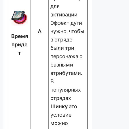
для
активации
Эффект дуги
A
нужно, чтобы
В
ремя
в отряде
приде
были три
т
персонажа с
разными
атрибутами.
В
популярных
отрядах
Шинку
это
условие
можно