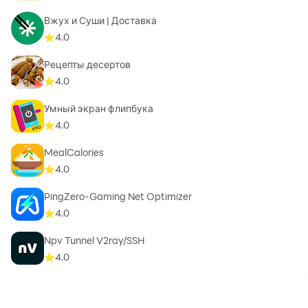
статусы WhatsApp.
Вжух и Суши | Доставка
Twitter Video Downloader – сохраняйте видео и GIF-
4.0
файлы из Твиттера одним щелчком мыши.
Рецепты десертов
Примечание. Эти названия платформ упоминаются
4.0
исключительно для того, чтобы помочь
пользователям понять совместимость загрузки
Умный экран флипбука
видео. Мы не заявляем о своей принадлежности,
4.0
одобрении или владении этими брендами
MealCalories
социальных сетей.
4.0
💡Дополнительные возможности:
PingZero-Gaming Net Optimizer
4.0
Менеджер высокоскоростной загрузки видео:
систематизируйте и управляйте всеми загрузками.
Npv Tunnel V2ray/SSH
Автономный загрузчик видео – смотрите
4.0
сохраненные видео в любое время без доступа к
Интернету.
Поддержка нескольких форматов. Легко